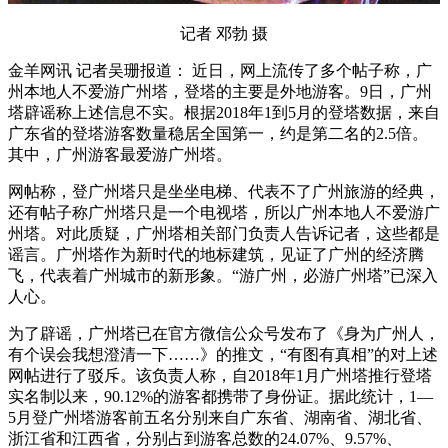
记者 邓勃 摄
金羊网讯 记者吴珊报道： 近日，网上流传了多个帖子称，广
州本地人不爱游广州塔，登塔的主要是外地游客。9日，广州
塔辟谣称上述信息不实。根据2018年1到5月的登塔数据，来自
广东省的登塔游客数量稳居全国第一，约是第二名的2.5倍。
其中，广州游客最爱游广州塔。
网帖称，登广州塔只是坐坐电梯、代表不了广州旅游的经典，
还有帖子称广州塔只是一个电视塔，所以广州本地人不爱游广
州塔。对此质疑，广州塔相关部门负责人告诉记者，这些都是
谣言。广州塔作为新时代的地标建筑，见证了广州的经济腾
飞，代表着广州城市的新形象。“游广州，必游广州塔”已深入
人心。
为了辟谣，广州塔已在官方微信公众号发布了《身为广州人，
有个误会我想澄清一下……》的推文，“有图有真相”的对上述
网帖进行了驳斥。该负责人称，自2018年1月广州塔推行登塔
实名制以来，90.12%的游客都携带了身份证。据此统计，1—
5月登广州塔游客前五名分别来自广东省、湖南省、湖北省、
浙江省和江西省，分别占到游客总数的24.07%、9.57%、