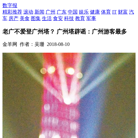
数字报
精彩推荐
滚动
新闻
广州
广东
中国
娱乐
健康
体育
IT
财富
汽
车
房产
美食
图集
生活
食安
科技
教育
军事
老广不爱登广州塔？ 广州塔辟谣：广州游客最多
金羊网
作者：吴珊
2018-08-10