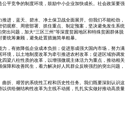
造公平竞争的制度环境，鼓励中小企业加快成长。社会政策要强
力推进，蓝天、碧水、净土保卫战全面展开。但我们不能松劲，
密切观察、周密部署、抓住重点、制定预案，坚决避免发生系统
的突出问题，加大“三区三州”等深度贫困地区和特殊贫困群体脱
时要统筹兼顾，避免处置措施简单粗暴。
能力，有效降低企业成本负担；促进形成强大国内市场，努力满
居环境，以土地制度改革为牵引推进农村改革；促进区域协调发
化四梁八柱性质的改革，以增强微观主体活力为重点，推动相关
强保障和改善民生，着力解决好人民群众反映强烈的突出问题，
、曲折、艰苦的系统性工程和历史性任务。我们既要深刻认识这
持以供给侧结构性改革为主线不动摇，扎扎实实做好推动高质量