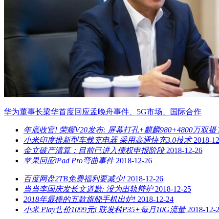
华为董事长梁华首度回应孟晚舟事件、5G市场、国际合作
年底收官! 荣耀V20发布: 屏幕打孔+麒麟980+4800万双摄
小米印度推新型车载充电器 采用高通快充3.0技术
2018-12
金立破产清算：目前已进入债权申报阶段
2018-12-26
苹果回应iPad Pro弯曲事件
2018-12-26
百度网盘2TB免费福利要减少!
2018-12-26
当当李国庆发长文道歉: 没为出轨辩护
2018-12-25
2018年最棒的五款旗舰手机出炉!
2018-12-24
小米 Play售价1099元! 联发科P35+每月10G流量
2018-12-