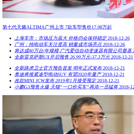
第七代天籁ALTIMA广州上市 7款车型售价17.98万起
上海车市：市场压力虽大 价格仍会保持稳定
2018-12-26
广州：纯电动车关注度高 销量成市场亮点
2018-12-26
将达成40万台/年规模 广汽爱信自动变速器有限公司奠基
全新雷克萨斯UX开启预售 26.99万元-37.3万元
2018-12-21
全新路虎卫士官方预告首发 明年正式发布
2018-12-21
奥迪将推紧凑型电动SUV 有望2020年量产
2018-12-21
改款MINI JCW发布 2019年1月接受预定
2018-12-21
小鹏G3预售火爆 天猫“一口价买车”再添一员猛将
2018-1