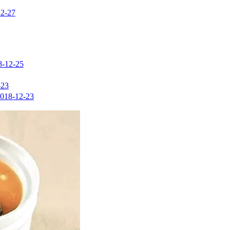
12-27
8-12-25
-23
018-12-23