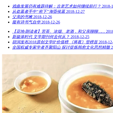
戏曲发展仍有难题待解：古老艺术如何继续前行？
2018-
从盗墓者手中“抢下”海昏侯墓
2018-12-27
父亲的书摊
2018-12-26
腹有诗书气自华
2018-12-26
【花地·朗读者】苦茶、浓烟、老酒，和父亲聊聊……
201
新媒体时代 文学期刊何去何从？
2018-12-25
胡润发布2018原创文学IP价值榜 《将夜》登榜首
2018-12
全国权威专家学者齐聚阳山 探讨提炼韩愈文化思想精髓
2