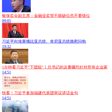
银保监会副主席：金融业监管不能缺位也不要错位
09:05
习近平向埃塞俄比亚总统、肯尼亚总统致慰问电
19:32
1分钟看习近平“下团组”丨总书记的这番嘱托针对所有企业家
14:51
快看！习近平参加福建代表团审议讲话金句
14:51