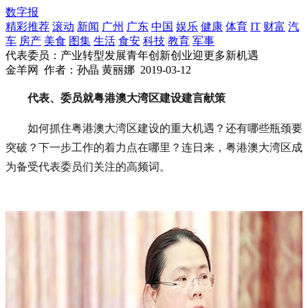
数字报
精彩推荐
滚动
新闻
广州
广东
中国
娱乐
健康
体育
IT
财富
汽
车
房产
美食
图集
生活
食安
科技
教育
军事
代表委员：产业转型发展青年创新创业迎更多新机遇
金羊网
作者：孙晶 黄丽娜
2019-03-12
代表、委员就粤港澳大湾区建设建言献策
如何抓住粤港澳大湾区建设的重大机遇？还有哪些瓶颈要
突破？下一步工作的着力点在哪里？连日来，粤港澳大湾区成
为备受代表委员们关注的高频词。