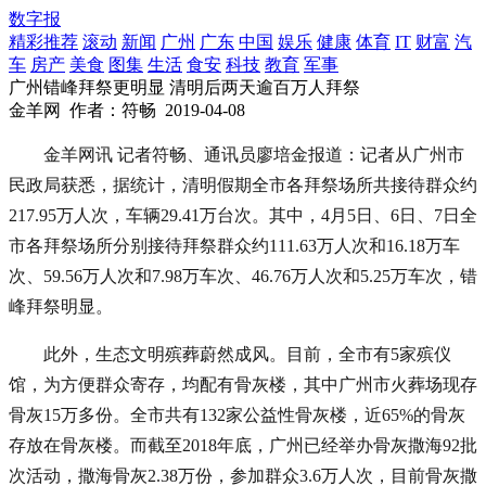
数字报
精彩推荐
滚动
新闻
广州
广东
中国
娱乐
健康
体育
IT
财富
汽
车
房产
美食
图集
生活
食安
科技
教育
军事
广州错峰拜祭更明显 清明后两天逾百万人拜祭
金羊网
作者：符畅
2019-04-08
金羊网讯 记者符畅、通讯员廖培金报道：记者从广州市
民政局获悉，据统计，清明假期全市各拜祭场所共接待群众约
217.95万人次，车辆29.41万台次。其中，4月5日、6日、7日全
市各拜祭场所分别接待拜祭群众约111.63万人次和16.18万车
次、59.56万人次和7.98万车次、46.76万人次和5.25万车次，错
峰拜祭明显。
此外，生态文明殡葬蔚然成风。目前，全市有5家殡仪
馆，为方便群众寄存，均配有骨灰楼，其中广州市火葬场现存
骨灰15万多份。全市共有132家公益性骨灰楼，近65%的骨灰
存放在骨灰楼。而截至2018年底，广州已经举办骨灰撒海92批
次活动，撒海骨灰2.38万份，参加群众3.6万人次，目前骨灰撒