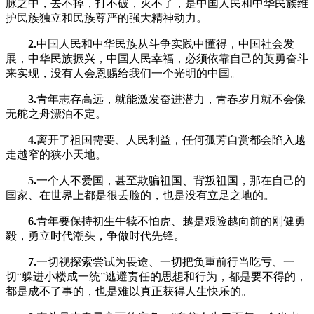
脉之中，去不掉，打不破，灭不了，是中国人民和中华民族维
护民族独立和民族尊严的强大精神动力。
2.
中国人民和中华民族从斗争实践中懂得，中国社会发
展，中华民族振兴，中国人民幸福，必须依靠自己的英勇奋斗
来实现，没有人会恩赐给我们一个光明的中国。
3.
青年志存高远，就能激发奋进潜力，青春岁月就不会像
无舵之舟漂泊不定。
4.
离开了祖国需要、人民利益，任何孤芳自赏都会陷入越
走越窄的狭小天地。
5.
一个人不爱国，甚至欺骗祖国、背叛祖国，那在自己的
国家、在世界上都是很丢脸的，也是没有立足之地的。
6.
青年要保持初生牛犊不怕虎、越是艰险越向前的刚健勇
毅，勇立时代潮头，争做时代先锋。
7.
一切视探索尝试为畏途、一切把负重前行当吃亏、一
切“躲进小楼成一统”逃避责任的思想和行为，都是要不得的，
都是成不了事的，也是难以真正获得人生快乐的。