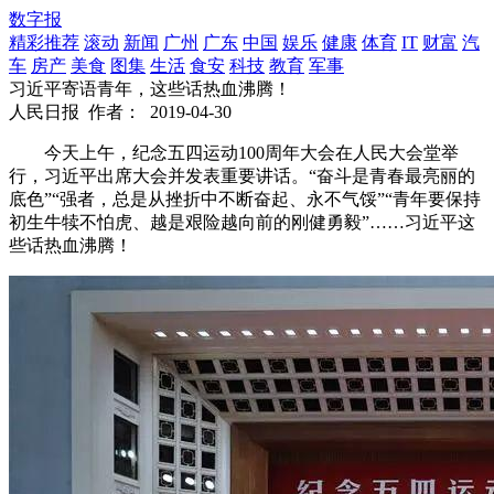
数字报
精彩推荐
滚动
新闻
广州
广东
中国
娱乐
健康
体育
IT
财富
汽
车
房产
美食
图集
生活
食安
科技
教育
军事
习近平寄语青年，这些话热血沸腾！
人民日报
作者：
2019-04-30
今天上午，纪念五四运动100周年大会在人民大会堂举
行，习近平出席大会并发表重要讲话。“奋斗是青春最亮丽的
底色”“强者，总是从挫折中不断奋起、永不气馁”“青年要保持
初生牛犊不怕虎、越是艰险越向前的刚健勇毅”……习近平这
些话热血沸腾！