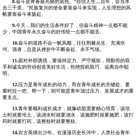
8.
奋斗是青春最亮丽的底色。“自信人生二百年，会当水
击三千里。”民族复兴的使命要靠奋斗来实现，人生理想的风
帆要靠奋斗来扬起。
9.
今天，我们的生活条件好了，但奋斗精神一点都不能
少，中国青年永久奋斗的好传统一点都不能丢。
10.
奋斗的道路不会一帆风顺，往往荆棘丛生、充满坎
坷。强者，总是从挫折中不断奋起、永不气馁。
11.
面对外部诱惑，要保持定力、严守规矩，用勤劳的双
手和诚实的劳动创造美好生活，拒绝投机取巧、远离自作聪
明。
12.
压力是青年成长的动力，而在青年成长的关键处、要
紧时拉一把、帮一下，则可能是青年顶过压力、发展成才的重
要支点。
13.
青年要顺利成长成才，就像幼苗需要精心培育，该培
土时就要培土，该浇水时就要浇水，该施肥时就要施肥，该打
药时就要打药，该整枝时就要整枝。
14.
自古英雄出少年。在漫漫历史长河中，人类社会青年