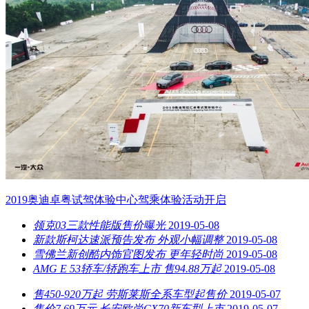
​2019奥迪卓粤试驾体验中心驾乘体验活动开启
领克03三款性能版售价曝光
2019-05-08
新款斯柯达速派预告发布 外观小幅调整
2019-05-08
雪佛兰新创酷内饰官图发布 更年轻时尚
2019-05-08
AMG E 53轿车/轿跑车上市 售94.88万起
2019-05-08
售450-920万起 劳斯莱斯全系车型起售价
2019-05-07
售价7.69万元 长安欧尚CX70新车型上市
2019-05-07