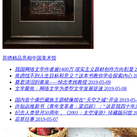
苏绣精品亮相中国美术馆
我国网络文学作者逾1400万 现实主义题材创作方向彰显
2
焦虑找不到人生目标和意义？这本书教你学会探索内心
2
奠君清泪到黄泉——悼念李炜教授
2019-05-09
文学聚焦：网络文学为类型文学发展提速
2019-05-08
国内首个康巴藏族主题蜡像馆在“天空之城”开业
2019-05
许知远推新书《青年变革者：梁启超》：“这是我四十年
纪念人类登月50周年，《2001：太空漫游》珍藏版问世
2
花草往事
2019-05-07