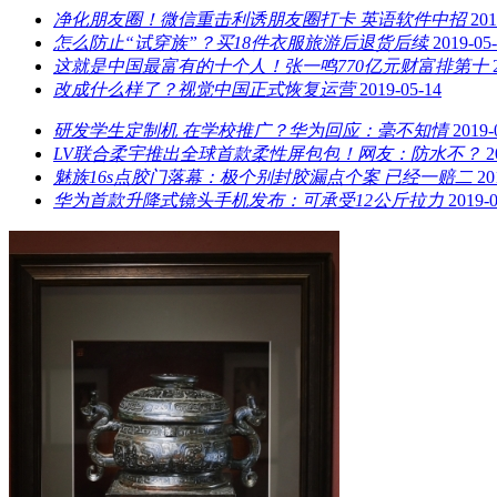
净化朋友圈！微信重击利诱朋友圈打卡 英语软件中招
201
怎么防止“试穿族”？买18件衣服旅游后退货后续
2019-05
这就是中国最富有的十个人！张一鸣770亿元财富排第十
改成什么样了？视觉中国正式恢复运营
2019-05-14
研发学生定制机 在学校推广？华为回应：毫不知情
2019-
LV联合柔宇推出全球首款柔性屏包包！网友：防水不？
2
魅族16s点胶门落幕：极个别封胶漏点个案 已经一赔二
20
华为首款升降式镜头手机发布：可承受12公斤拉力
2019-