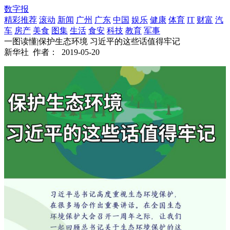
数字报
精彩推荐
滚动
新闻
广州
广东
中国
娱乐
健康
体育
IT
财富
汽
车
房产
美食
图集
生活
食安
科技
教育
军事
一图读懂|保护生态环境 习近平的这些话值得牢记
新华社
作者：
2019-05-20