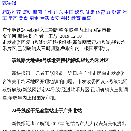
数字报
精彩推荐
滚动
新闻
广州
广东
中国
娱乐
健康
体育
IT
财富
汽
车
房产
美食
图集
生活
食安
科技
教育
军事
广州地铁24号线纳入三期调整 争取年内上报国家审批
金羊网-新快报
作者：王彤
2019-12-10
市发改委回复,8号线北延段拆解线(新线网暂定24号线)经过均
禾片区,已明确纳入三期调整,争取年内上报国家审批。
该线路为地铁8号线北延段拆解线,经过均禾片区
新快报讯 记者王彤报道 近日,有广州市民向市发改委
咨询关于均禾地区开通地铁的问题。市发改委回复,8号线北延
段拆解线(新线网暂定24号线)经过均禾片区,已明确纳入三期调
整,争取年内上报国家审批。
24号线起于纪念堂站
止于广州北站
新快报记者了解到,2017年底,结合市人大代表黄美银提出