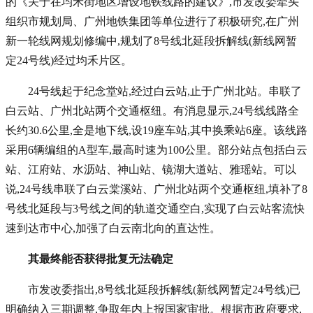
的《关于在均禾街地区增设地铁线路的建议》,市发改委牵头
组织市规划局、广州地铁集团等单位进行了积极研究,在广州
新一轮线网规划修编中,规划了8号线北延段拆解线(新线网暂
定24号线)经过均禾片区。
24号线起于纪念堂站,经过白云站,止于广州北站。串联了
白云站、广州北站两个交通枢纽。有消息显示,24号线线路全
长约30.6公里,全是地下线,设19座车站,其中换乘站6座。该线路
采用6辆编组的A型车,最高时速为100公里。部分站点包括白云
站、江府站、水沥站、神山站、镜湖大道站、雅瑶站。可以
说,24号线串联了白云棠溪站、广州北站两个交通枢纽,填补了8
号线北延段与3号线之间的轨道交通空白,实现了白云站客流快
速到达市中心,加强了白云南北向的直达性。
其最终能否获得
批复无法确定
市发改委指出,8号线北延段拆解线(新线网暂定24号线)已
明确纳入三期调整,争取年内上报国家审批。根据市政府要求,