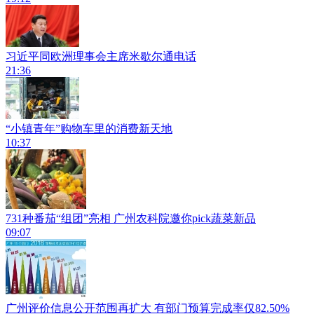
习近平同欧洲理事会主席米歇尔通电话
21:36
“小镇青年”购物车里的消费新天地
10:37
731种番茄“组团”亮相 广州农科院邀你pick蔬菜新品
09:07
广州评价信息公开范围再扩大 有部门预算完成率仅82.50%