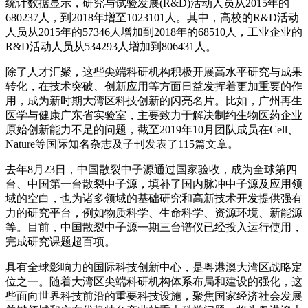
统计数据显示，研究与试验发展(R&D)活动人员从2015年的
680237人，到2018年增至1023101人。其中，高校的R&D活动
人员从2015年的57346人增加到2018年的68510人，工业企业的
R&D活动人员从534293人增加到806431人。
除了人才汇聚，这些尖端科研机构积极开展高水平研究与成果
转化，在技术突破、创新应用等方面日益发挥着更加重要的作
用，成为新时期大湾区科技创新的闪亮名片。比如，广州再生
医学与健康广东省实验室，主要致力于解决制约生物医药企业
原始创新能力不足的问题，截至2019年10月团队成员在Cell、
Nature等国际知名杂志及子刊发表了115篇文章。
去年8月23日，中国散裂中子源通过国家验收，成为全球第四
台、中国第一台散裂中子源，填补了国内脉冲中子源及应用领
域的空白，也为诸多领域的基础研究和高新技术开发提供强有
力的研究平台，例如物质科学、生命科学、资源环境、新能源
等。目前，中国散裂中子源一期三台谱仪已经投入运行使用，
完成研究课题超百项。
具有全球影响力的国际科技创新中心，是粤港澳大湾区战略定
位之一。随着大湾区尖端科研机构体系布局和建设的强化，这
些面向世界科技前沿的重要科技设施，聚焦国家经济社会发展