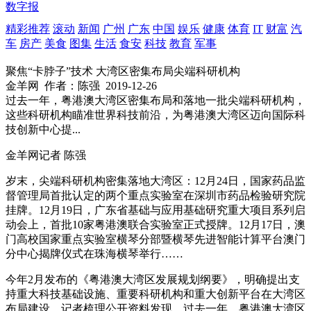
数字报
精彩推荐
滚动
新闻
广州
广东
中国
娱乐
健康
体育
IT
财富
汽
车
房产
美食
图集
生活
食安
科技
教育
军事
聚焦“卡脖子”技术 大湾区密集布局尖端科研机构
金羊网
作者：陈强
2019-12-26
过去一年，粤港澳大湾区密集布局和落地一批尖端科研机构，
这些科研机构瞄准世界科技前沿，为粤港澳大湾区迈向国际科
技创新中心提...
金羊网记者 陈强
岁末，尖端科研机构密集落地大湾区：12月24日，国家药品监
督管理局首批认定的两个重点实验室在深圳市药品检验研究院
挂牌。12月19日，广东省基础与应用基础研究重大项目系列启
动会上，首批10家粤港澳联合实验室正式授牌。12月17日，澳
门高校国家重点实验室横琴分部暨横琴先进智能计算平台澳门
分中心揭牌仪式在珠海横琴举行……
今年2月发布的《粤港澳大湾区发展规划纲要》，明确提出支
持重大科技基础设施、重要科研机构和重大创新平台在大湾区
布局建设。记者梳理公开资料发现，过去一年，粤港澳大湾区