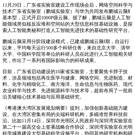
11月29日，广东省实验室建设工作现场会后，网络空间科学与
技术广东省实验室（鹏城实验室）与华为共同发布鹏城云脑Ⅱ
基本型，正式开启1000P级云脑。据了解，鹏城云脑是人工智
能领域类似核反应堆和空间站的大型信息科技基础设施，是探
索人工智能奥秘和打造人工智能先进技术的基础性研究平台。
鹏城云脑采用分阶段建设模式，已建成鹏城云脑Ⅰ期，自运行
以来，平均每天运行500多个科研任务，来自北京大学、清华
大学、中国科学院等单位的科研人员在此进行人工智能相关研
究，作出了一系列有国际影响力的科研成果。
目前，广东省启动建设的10家省实验室，主要聚焦卡脖子技
术，涉及领域包括再生医学与健康、网络空间、先进制造、材
料、化学与精细化工、南方海洋、生命信息与生物医药、现代
农业科学与技术、先进能源科学与技术等，超前布局了一批前
沿关键核心技术基础与应用基础研究。
《粤港澳大湾区发展规划纲要》提到，加强创新基础能力建
设。在大湾区密集布局的尖端科研机构，多瞄准世界科技前
沿。比如11月14日，深圳市光明区人民政府与深圳湾实验室在
第二十一届高交会上签署战略合作协议，深圳湾实验室在光明
科学城将建设大型基础科学设施平台，协同其他研究机构和研