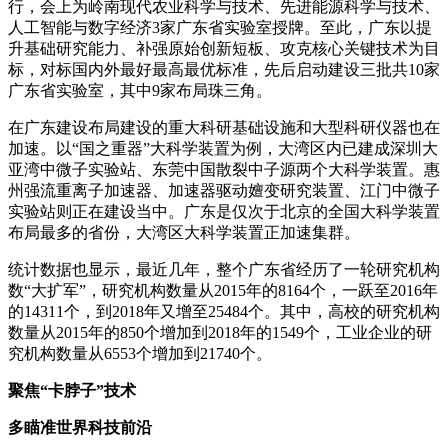
行，会上为岭南现代农业科学与技术、先进能源科学与技术、
人工智能与数字经济3家广东省实验室授牌。至此，广东以提
升基础研究能力、补强原始创新短板、攻克核心关键技术为目
标，对标国内外最好最高最优标准，先后启动建设三批共10家
广东省实验室，其中9家布局珠三角。
在广东建设布局建设的重大科研基础设施和大型科研仪器也在
加速。以“国之重器”大科学装置为例，大湾区内已建成深圳大
亚湾中微子实验站、东莞中国散裂中子源两个大科学装置。惠
州强流重离子加速器、加速器驱动嬗变研究装置、江门中微子
实验站则正在建设当中。广东是仅次于北京的全国大科学装置
布局最多的省份，大湾区大科学装置正加速集群。
统计数据也显示，最近几年，整个广东省经历了一轮研究机构
数“大扩军”，研究机构数量从2015年的8164个，一跃至2016年
的14311个，到2018年又增至25484个。其中，高校的研究机构
数量从2015年的850个增加到2018年的1549个，工业企业的研
究机构数量从6553个增加到21740个。
聚焦“卡脖子”技术
多瞄准世界科技前沿