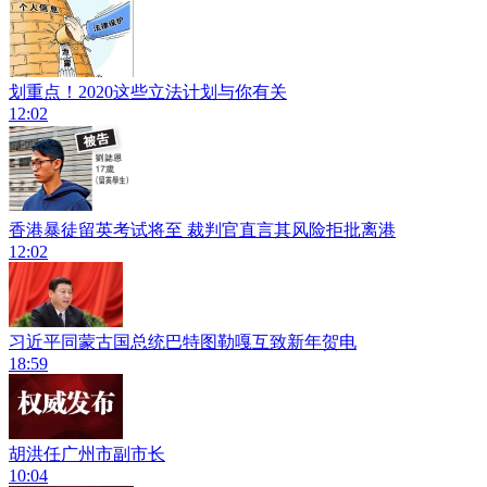
划重点！2020这些立法计划与你有关
12:02
香港暴徒留英考试将至 裁判官直言其风险拒批离港
12:02
习近平同蒙古国总统巴特图勒嘎互致新年贺电
18:59
胡洪任广州市副市长
10:04