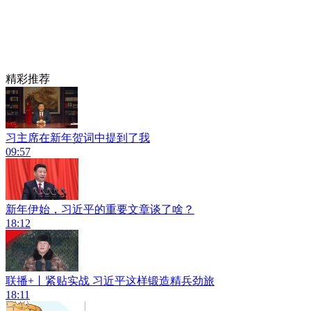
精彩推荐
习主席在新年贺词中提到了我
09:57
新年伊始，习近平的重要文章谈了啥？
18:12
联播+丨紧贴实战 习近平这样锻造精兵劲旅
18:11