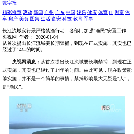
数字报
精彩推荐
滚动
新闻
广州
广东
中国
娱乐
健康
体育
IT
财富
汽
车
房产
美食
图集
生活
食安
科技
教育
军事
长江流域实行最严格禁渔行动丨各部门加强“渔民”安置工作
央视网
作者：
2020-01-04
从首次提出长江流域要长期禁捕，到现在正式实施，其实也已
经过了14年的时间。
央视网消息：
从首次提出长江流域要长期禁捕，到现在正
式实施，其实也已经过了14年的时间。由此可见，现在政策能
够实施，并不是一个简单的事情，禁捕影响最大无疑是“人”，
是“渔民”。