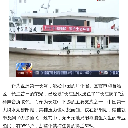
作为亚洲第一长河，流经中国的11个省、直辖市和自治
区，长江昔日的荣光，已经被“长江里快没鱼了”“长江病了”这
样声音所取代。而作为长江中下游的主要支流之一，中国第一
大淡水湖鄱阳湖，禁捕压力也可想而知。仅在鄱阳湖，禁捕就
涉及到10万多渔民，这其中，无田无地只能靠捕鱼为生的专业
渔民，有9593户，占整个禁捕任务的将近50%。