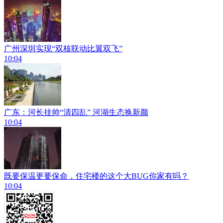
广州深圳实现“双核联动比翼双飞”
10:04
广东：河长挂帅“清四乱” 河湖生态换新颜
10:04
既要保温更要保命，住宅楼的这个大BUG你家有吗？
10:04