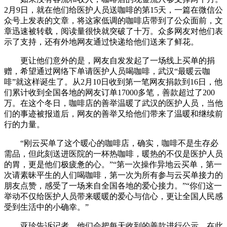
2月9日，就在他们给医护人员送咖啡的第15天，一篇在微信公
众号上发表的文章，将这家低调的咖啡店带到了公众面前，文
章迅速被转载，阅读量很快就突破了十万。众多网友对他们表
示了支持，还有外地网友通过快递给他们送来了鲜花。
更让他们意外的是，网友自发发起了一场线上买单的捐
赠，希望通过网络下单请医护人员喝咖啡，武汉“最暖云咖
啡”就这样诞生了。从2月10日收到第一笔网友捐款到16日，他
们累计收到全国各地的网友订单17000多笔，善款超过了200
万。在这个冬日，咖啡店的善举温暖了武汉的医护人员，当他
们的事迹被报道后，网友的善举又给他们带来了温暖和继续前
行的力量。
“刚云买单了这个暖心的咖啡店，确实，咖啡不是生存必
需品，但此刻送进医院的一杯热咖啡，暖热的不仅是医护人员
的胃，更是他们极疲惫的心。”“第一次操作异地云买单，第一
次请素昧平生的人们喝咖啡，第一次为所有参与云买单接力的
朋友点赞，感受了一场来自全国各地的爱心接力。”“你们这一
举动不仅给医护人员带来暖暖的爱心与信心，更让全国人民感
受到生活中的小确幸。”
亚珍告诉记者，他们会把每天收到的善款进行公示，在此