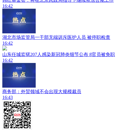
韩红基金会：将在北京民政局指导下继续依法合规工作
16:42
湖北市场监管局一干部无端训斥医护人员 被停职检查
16:42
山东任城监狱207人感染新冠肺炎细节公布 8官员被免职
16:42
商务部：外贸领域不会出现大规模裁员
16:43