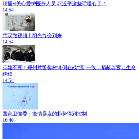
联播+|关心爱护医务人员 习近平这些话暖心了！
14:54
武汉微视频丨阳光终会到来
14:54
英雄不死！郑州片警樊树锋倒在战“疫”一线，捐献器官让生命
继续
14:54
国家卫健委：疫情暴发的趋势得到控制
16:40