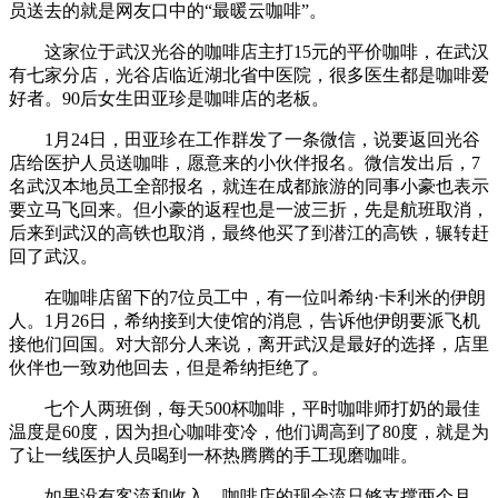
员送去的就是网友口中的“最暖云咖啡”。
这家位于武汉光谷的咖啡店主打15元的平价咖啡，在武汉
有七家分店，光谷店临近湖北省中医院，很多医生都是咖啡爱
好者。90后女生田亚珍是咖啡店的老板。
1月24日，田亚珍在工作群发了一条微信，说要返回光谷
店给医护人员送咖啡，愿意来的小伙伴报名。微信发出后，7
名武汉本地员工全部报名，就连在成都旅游的同事小豪也表示
要立马飞回来。但小豪的返程也是一波三折，先是航班取消，
后来到武汉的高铁也取消，最终他买了到潜江的高铁，辗转赶
回了武汉。
在咖啡店留下的7位员工中，有一位叫希纳·卡利米的伊朗
人。1月26日，希纳接到大使馆的消息，告诉他伊朗要派飞机
接他们回国。对大部分人来说，离开武汉是最好的选择，店里
伙伴也一致劝他回去，但是希纳拒绝了。
七个人两班倒，每天500杯咖啡，平时咖啡师打奶的最佳
温度是60度，因为担心咖啡变冷，他们调高到了80度，就是为
了让一线医护人员喝到一杯热腾腾的手工现磨咖啡。
如果没有客流和收入，咖啡店的现金流只够支撑两个月。