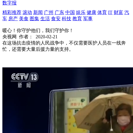
数字报
精彩推荐
滚动
新闻
广州
广东
中国
娱乐
健康
体育
IT
财富
汽
车
房产
美食
图集
生活
食安
科技
教育
军事
暖心！你守护他们，我们守护你！
央视网
作者：
2020-02-21
在这场抗击疫情的人民战争中，不仅需要医护人员在一线奔
忙，还需要大量后援力量的支持。