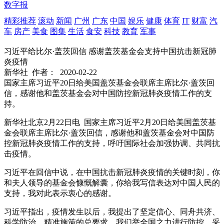
数字报
精彩推荐
滚动
新闻
广州
广东
中国
娱乐
健康
体育
IT
财富
汽
车
房产
美食
图集
生活
食安
科技
教育
军事
习近平给比尔·盖茨回信 感谢盖茨基金会支持中国抗击新冠肺
炎疫情
新华社
作者：
2020-02-22
国家主席习近平20日给美国盖茨基金会联席主席比尔·盖茨回
信，感谢他和盖茨基金会对中国防控新冠肺炎疫情工作的支
持。
新华社北京2月22日电 国家主席习近平2月20日给美国盖茨基
金会联席主席比尔·盖茨回信，感谢他和盖茨基金会对中国防
控新冠肺炎疫情工作的支持，呼吁国际社会加强协调、共同抗
击疫情。
习近平在回信中说，在中国抗击新冠肺炎疫情的关键时刻，你
和夫人领导的基金会慷慨解囊，你给我写信表达对中国人民的
支持，我对此表示衷心的感谢。
习近平指出，疫情发生以后，我提出了坚定信心、同舟共济、
科学防治、精准施策的总要求，我们举全国之力进行防控，采