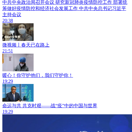
中共中央政治局召开会议 研究新冠肺炎疫情防控工作 部署统
筹做好疫情防控和经济社会发展工作 中共中央总书记习近平
主持会议
20:38
微视频丨春天已在路上
21:51
暖心！你守护他们，我们守护你！
19:29
命运与共 共克时艰——战“疫”中的中国与世界
19:29