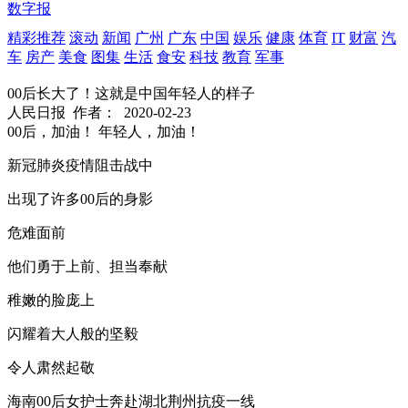
数字报
精彩推荐
滚动
新闻
广州
广东
中国
娱乐
健康
体育
IT
财富
汽
车
房产
美食
图集
生活
食安
科技
教育
军事
00后长大了！这就是中国年轻人的样子
人民日报
作者：
2020-02-23
00后，加油！ 年轻人，加油！
新冠肺炎疫情阻击战中
出现了许多00后的身影
危难面前
他们勇于上前、担当奉献
稚嫩的脸庞上
闪耀着大人般的坚毅
令人肃然起敬
海南00后女护士奔赴湖北荆州抗疫一线