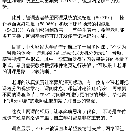
学生和老师线上互动更频繁（20.93%）也是网络课堂的优
势。
此外，被调查者希望网课系统的流畅度（80.71%）、操
作界面友好程度（58.08%）和线下课堂场景的相似度
（54.91%）方面能够得到改善。一些学生表示，希望老师能
多开直播，网课平台还可以开发便于记笔记的功能。
目前，中央财经大学的李弈航上了一周多网课，“不失为
一种新的体验”。老师采取的上课形式大概分为录屏、音频、
慕课视频三种形式。其中，李弈航觉得学习效果最好的是录屏
形式。录屏需要教师根据课件逐页进行讲解，“可以跟上老师
的讲课思路，比较清晰。”
老师的认真负责让李弈航深受感动。有一位专业课老师把
课程分为视频学习、课间休息、课堂讨论答疑3部分，再根据
不同的课程章节，在3个时间段内进行更细致的划分。给他留
下“满分印象”的老师让他加紧了对自己的督促。
这次上网课的经历，让李弈航思考了很多。“不论是在传
统课堂还是网络课堂里，自主学习都是非常重要的。”
调查显示，39.65%被调查者希望疫情过去后，网络课堂