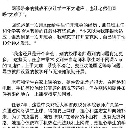
网课带来的挑战不仅让学生不太适应，也让老师们直
呼“太难了”。
回忆起第一次用App给学生们开班会的经历，兼任班主任
和化学实验课老师的任彦林有些尴尬。“本来以为我能很快适
应，谁想到第一次开班会，我就忘了打开麦克风，自己讲了快
10分钟才发现。”
“我这还只是开个班会，别的授课老师遇到的问题肯定更
多。”这些天，任彦林常常收到来自老师和学生对于网课App
的“吐槽”，上手太难、系统不稳定、交互功能匮乏等等问题，
导致教师设置的教学环节无法如预期开展。
老师和学生在家上课的软、硬件设施差异很大。在网络和
电脑、手机等设施比较完善的情况下还好，但在网络和硬件条
件有限的地方，上课变得更加困难。
任教7年，这是中央财经大学财政税务学院教师卢真第一
次通过网络课堂上课。得知要上网课，担心和焦虑立即向她扑
来。为了防疫需要，她被“封闭”在老家的小山村，没有无线网
络。她担心仅依靠手机热点无法顺利上网课，更担心学生的学