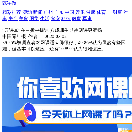
数字报
精彩推荐
滚动
新闻
广州
广东
中国
娱乐
健康
体育
IT
财富
汽
车
房产
美食
图集
生活
食安
科技
教育
军事
“云课堂”在曲折中提速 八成师生期待网课更流畅
中国青年报
作者：
2020-03-02
39.25%被调查者对网课适应得很好，49.86%认为虽然有些困
难，但基本可以适应，还有10.89%认为很难适应。