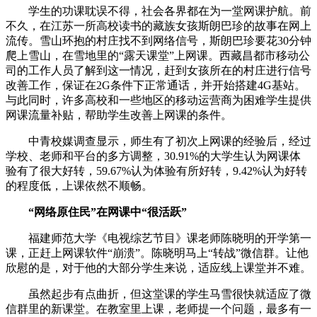
学生的功课耽误不得，社会各界都在为一堂网课护航。前
不久，在江苏一所高校读书的藏族女孩斯朗巴珍的故事在网上
流传。雪山环抱的村庄找不到网络信号，斯朗巴珍要花30分钟
爬上雪山，在雪地里的“露天课堂”上网课。西藏昌都市移动公
司的工作人员了解到这一情况，赶到女孩所在的村庄进行信号
改善工作，保证在2G条件下正常通话，并开始搭建4G基站。
与此同时，许多高校和一些地区的移动运营商为困难学生提供
网课流量补贴，帮助学生改善上网课的条件。
中青校媒调查显示，师生有了初次上网课的经验后，经过
学校、老师和平台的多方调整，30.91%的大学生认为网课体
验有了很大好转，59.67%认为体验有所好转，9.42%认为好转
的程度低，上课依然不顺畅。
“网络原住民”在网课中“很活跃”
福建师范大学《电视综艺节目》课老师陈晓明的开学第一
课，正赶上网课软件“崩溃”。陈晓明马上“转战”微信群。让他
欣慰的是，对于他的大部分学生来说，适应线上课堂并不难。
虽然起步有点曲折，但这堂课的学生马雪很快就适应了微
信群里的新课堂。在教室里上课，老师提一个问题，最多有一