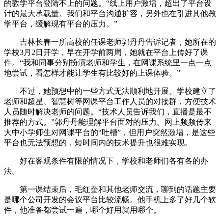
的教学平台登陆不上的问题。“线上用户激增，超出了平台设
计的最大承载量。我们和平台沟通扩容，另外也在引进其他教
学平台，缓解现有平台的压力。”
吉林长春一所高校的任课老师郭丹丹告诉记者，她所在的
学校3月2日开学，早在开学前两周，她就在平台上传好了课
件。“我和同事分别扮演老师和学生，在网课系统里一点一点
地尝试，看怎样才能让学生有比较好的上课体验。”
不过，她预想中的一些方式无法顺利地开展。学校建立了
老师和超星、智慧树等网课平台工作人员的对接群，方便技术
人员随时解决老师的问题。“技术人员告诉我们，直播是最不
推荐的方式。”郭丹丹能理解平台面对的压力。网上频频传来
大中小学师生对网课平台的“吐槽”，但用户突然激增，是这些
平台也无法预想的，短时间内的技术提升也很难实现。
好在客观条件有限的情况下，学校和老师们各有各的办
法。
第一课结束后，毛红奎和其他老师交流，聊到的话题主要
是哪个公司开发的会议平台比较流畅。他手机上多了好几个软
件，他准备都尝试一遍，哪个好用就用哪个。