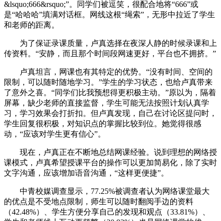
&lsquo;666&rsquo;”。同学们被逗笑，很配合地将“666”或
是“哈哈哈”填满对话框。网线这根“绳索”，无形中拉近了学生
和老师的距离。
为了保证录课质量，卢真选择在夜深人静的时候录课和上
传资料。“安静，而且那个时间段网速更好，平台也不拥挤。”
卢真坦言，网课也有其特定的优势。“没有时间、空间的
限制，可以随时随地学习。”学生的学习状态，也给卢真带来
了意外之喜。“同学们比我预想得更积极主动。”原以为，隔着
屏幕，缺少老师的直接监督，学生可能无法按照计划认真学
习，学习效果会打折扣。但卢真发现，自己在讨论区提问时，
学生回复很积极，对知识点的掌握比较到位。她觉得很感
动，“应该对学生更有信心”。
现在，卢真正在不断地总结网课经验。说到理想的网络授
课模式，卢真希望授课平台的操作可以更加简易化，除了实时
文字沟通，应该增加语音沟通，“这样更便捷”。
中青校媒调查显示，77.25%被调查者认为网络课堂最大
的优点是不受地点限制，师生可以随时翻阅手边的资料
（42.48%）、学生方便分享自己的发现和观点（33.81%）、