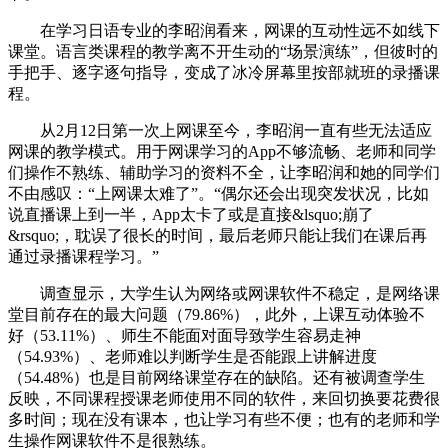
在学习日语专业的李昭润看来，网课的互动性远不如线下
课堂。语言类课程的教学离不开生动的“场景演练”，但彼时的
手把手、逐字逐句指导，变成了冰冷屏幕里按部就班的录播课
程。
从2月12日第一次上网课至今，李昭润一直有些无法适应
网课的教学模式。用于网课学习的App不够流畅、老师和同学
们操作不熟练、辅助学习的资料不全，让李昭润和她的同学们
不由感叹：“上网课太难了”。“偶尔还会出现突发状况，比如
说直播课上到一半，App太卡了或是直接&lsquo;崩了
&rsquo;，耽误了很长的时间，最后老师只能让我们在课后再
通过录播课程学习。”
调查显示，大学生认为网络或网课软件不稳定，是网络课
堂目前存在的最大问题（79.86%），此外，上课互动体验不
好（53.11%）、师生不能面对面导致学生容易走神
（54.93%）、老师难以判断学生是否能跟上讲解进度
（54.48%）也是目前网络课堂存在的缺陷。还有被调查学生
反映，不同课程授课老师使用不同的软件，来回切换要花费很
多时间；现在没有课本，也让学习有些不便；也有的老师和学
生操作网课软件不是很熟练。