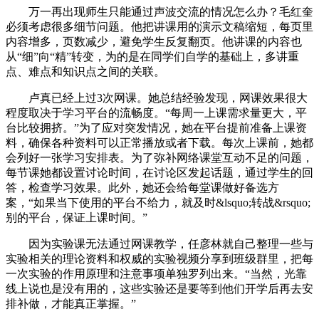
万一再出现师生只能通过声波交流的情况怎么办？毛红奎
必须考虑很多细节问题。他把讲课用的演示文稿缩短，每页里
内容增多，页数减少，避免学生反复翻页。他讲课的内容也
从“细”向“精”转变，为的是在同学们自学的基础上，多讲重
点、难点和知识点之间的关联。
卢真已经上过3次网课。她总结经验发现，网课效果很大
程度取决于学习平台的流畅度。“每周一上课需求量更大，平
台比较拥挤。”为了应对突发情况，她在平台提前准备上课资
料，确保各种资料可以正常播放或者下载。每次上课前，她都
会列好一张学习安排表。为了弥补网络课堂互动不足的问题，
每节课她都设置讨论时间，在讨论区发起话题，通过学生的回
答，检查学习效果。此外，她还会给每堂课做好备选方
案，“如果当下使用的平台不给力，就及时&lsquo;转战&rsquo;
别的平台，保证上课时间。”
因为实验课无法通过网课教学，任彦林就自己整理一些与
实验相关的理论资料和权威的实验视频分享到班级群里，把每
一次实验的作用原理和注意事项单独罗列出来。“当然，光靠
线上说也是没有用的，这些实验还是要等到他们开学后再去安
排补做，才能真正掌握。”