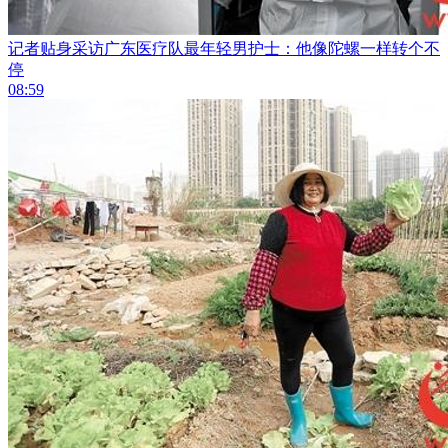
记者贴身采访广东医疗队最年轻男护士：他像陀螺一样转个不
停
08:59