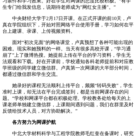
习条件和学习效果。好在学生对网课的态度比较积极。“有学
生专门给我发信息，说期待老师成为"网红女主播"。”
中央财经大学于2月17日开课。在正式开课的前10天，卢
真在学院组织下，开始对照网络平台使用手册，学习如何在平
台上建课、录课、上传视频资料。
面对“初次见面”的网络课堂，卢真预想了各种可能出现的
困难。现实和她预料的一样。当天有很多高校开课，“学习通
崩了”上了微博热搜。她提前上传在平台的学习资料，学生无
法观看和下载。好在开课前，学校通知各科老师提前和对应教
学班级的同学建立微信群。卢真第一次网课的大半部分时间，
都通过微信群和学生交流。
她录好的课程无法顺利上传平台，频频“转码失败”，学生
准时上课，却无法在平台完成签到，都是当前网课存在的问
题。“学校和网课平台都在积极处理。学校教务处给每天的上
课老师单独建立微信群，上课期间遇到问题，我们在群里及时
反馈给技术人员，对方协助解决。”
各方努力为网课护航
中北大学材料科学与工程学院教师毛红奎在备课时，研究