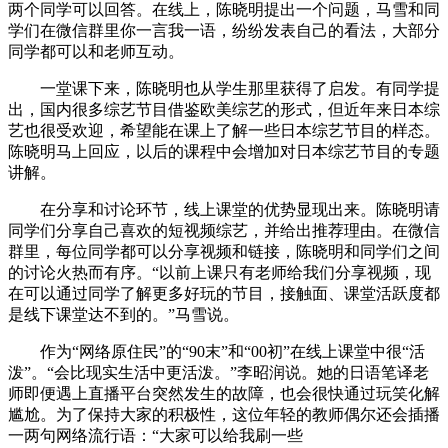
两个同学可以回答。在线上，陈晓明提出一个问题，马雪和同
学们在微信群里你一言我一语，纷纷发表自己的看法，大部分
同学都可以和老师互动。
一堂课下来，陈晓明也从学生那里获得了启发。有同学提
出，国内很多综艺节目借鉴欧美综艺的形式，但近年来日本综
艺也很受欢迎，希望能在课上了解一些日本综艺节目的样态。
陈晓明马上回应，以后的课程中会增加对日本综艺节目的专题
讲解。
在分享和讨论环节，线上课堂的优势显现出来。陈晓明请
同学们分享自己喜欢的短视频综艺，并给出推荐理由。在微信
群里，每位同学都可以分享视频和链接，陈晓明和同学们之间
的讨论火热而有序。“以前上课只有老师给我们分享视频，现
在可以通过同学了解更多好玩的节目，接触面、课堂活跃度都
是线下课堂达不到的。”马雪说。
作为“网络原住民”的“90末”和“00初”在线上课堂中很“活
泼”。“会比现实生活中更活泼。”李昭润说。她的日语笔译老
师即便遇上直播平台突然发生的故障，也会很快通过玩笑化解
尴尬。为了保持大家的积极性，这位年轻的教师偶尔还会插播
一两句网络流行语：“大家可以给我刷一些