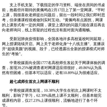
支上手机支架、下载指定的学习资料、端坐在房间的书桌
前，抱着些许期待的黄佩鸣在2月17日上了第一堂网课。“平时
上课，我很喜欢老师提出问题后，留出一段时间让我们即时思
考，但录播课程很难做到实时互动。”黄佩鸣有点困扰，网课
的上课形式有一定的局限，课堂上遇到的问题只能在课后再去
向老师询问，线上答疑的过程也没有面对面沟通顺畅。
受新冠肺炎疫情影响，全国各地许多高校返校时间延期，
网上授课陆续开启。网上关于老师化身“十八线主播”、直播误
开“超级美颜”的视频、段子，已经透露出全新的授课模式对师
生的“考验”。
中青校媒面向全国1777名高校师生发起关于网课体验的调
查，发现39.25%被调查者对网课适应得很好，49.86%认为虽
然有些困难，但基本可以适应，还有10.89%认为很难适应。
超七成师生首次上网课不顺利
中青校媒调查发现，10.38%大学生在初次上网课时不太
顺利，影响了学习，62.39%虽然上课不太顺利，但基本能完
成课程内容，仅27.23%上课很顺利，流畅地进行了各个环
节。