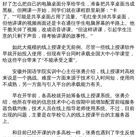
好了怎么把自己的电脑桌面分享给学生，准备把共享桌面当成
黑板。但网课一开始，同学们就在课程群里刷屏：“卡
了。”“可能是共享桌面占用了流量。”毛红奎关掉共享桌面，
但他讲课的视频画面还是卡在通往学生电脑屏幕的半路上。他
干脆关掉了视频，改成语音讲课。“但这样讲课，引起学生注
意的只剩下声音，很考验讲课的故事性。”
如此大规模的线上授课史无前例。尽管一些线上授课软件
早就开始投入使用，但现有平台同时承载全国大中小学课堂，
给这些平台带来了“不能承受之重”。
安徽外国语学院实训中心主任张勇介绍，线上授课对高校
来说是一个挑战。难度一方面来源于技术引入时间短，使用尚
不成熟，另一方面与引入平台的承载能力有关。
早在开学前，各高校就开始筹备线上授课系统。张勇介
绍，他所在学校的信息技术中心在假期中就增加配置前端服务
器负载均衡，技术人员在线上指导老师使用系统。不过，目前
出现的问题，主要是在学校引入的线上授课平台的主服务器
上。
和目前已经开课的许多高校一样，张勇也遇到了学生反馈