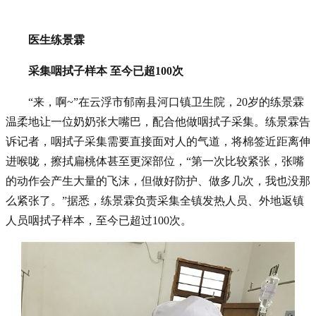
医生练景霖
采集咽拭子样本 至今已超100次
“来，啊~”在云浮市郁南县河口镇卫生院，20岁的练景霖
温柔地让一位奶奶张大嘴巴，配合他做咽拭子采集。练景霖告
诉记者，咽拭子采集需要直接面对人的气道，将棉签近距离伸
进喉咙，擦拭扁桃体甚至更深部位，“第一次比较紧张，张嘴
的动作会产生大量的飞沫，但做好防护、做多几次，我也没那
么紧张了。”据悉，练景霖负责采集全镇发热人员、外地返镇
人员咽拭子样本，至今已超过100次。