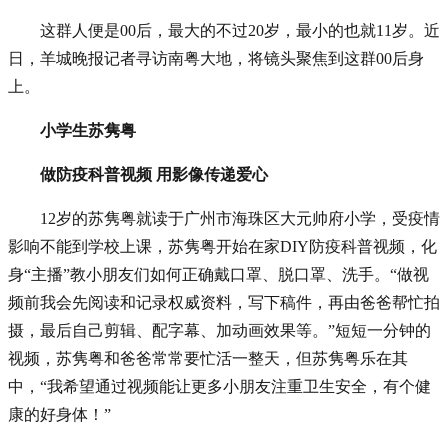
这群人便是00后，最大的不过20岁，最小的也就11岁。近
日，羊城晚报记者寻访南粤大地，将镜头聚焦到这群00后身
上。
小学生苏隽粤
做防疫科普视频 用影像传递爱心
12岁的苏隽粤就读于广州市海珠区大元帅府小学，受疫情
影响不能到学校上课，苏隽粤开始在家DIY防疫科普视频，化
身“主播”教小朋友们如何正确戴口罩、脱口罩、洗手。“做视
频前我会先阅读和记录权威资料，写下稿件，再由爸爸帮忙拍
摄，最后自己剪辑、配字幕、加动画效果等。”短短一分钟的
视频，苏隽粤和爸爸常常要忙活一整天，但苏隽粤乐在其
中，“我希望通过视频能让更多小朋友注重卫生安全，有个健
康的好身体！”