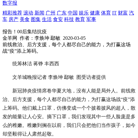
数字报
精彩推荐
滚动
新闻
广州
广东
中国
娱乐
健康
体育
IT
财富
汽
车
房产
美食
图集
生活
食安
科技
教育
军事
报告！00后集结抗疫
金羊网
作者：李焕坤 鄢敏
2020-03-05
前线救治、后方支援，每个人都尽自己的能力，为打赢这场
战“疫”添上筹码。
统筹林洁 蒋铮 丰西西
文羊城晚报记者 李焕坤 鄢敏 图受访者提供
新冠肺炎疫情席卷华夏大地，没有人能是局外人。前线救
治、后方支援，每个人都尽自己的能力，为打赢这场战“疫”添
上筹码。他们戴上口罩，仿佛变成一个个披着披风的超人，散
发的能量让人心安。摘下口罩，我们发现其中一些人脸庞是多
么的稚嫩。稚嫩到搁在以前，我们只会把他们当作孩子，如今
却坚毅得让人肃然起敬。