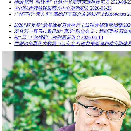
物语智能“问诊单” 让这个父亲节充满科技范儿
2020-06-2
中国联通智慧客服南方中心落地韶关
2020-06-23
广州可打“无人车” 高德打车联合文远知行上线Robotaxi
2
2020“红光奖”颁奖晚宴盛大举行！12项大奖隆重揭晓
202
爱奇艺与喜马拉雅推出“喜爱”联合会员：追剧听书 双倍
被“骂”上热搜的一加到底是谁？
2020-06-18
西湖论剑聚焦大数据与云安全 打破数据孤岛构建安防体