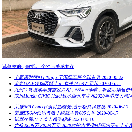
试驾奥迪Q3轿跑：个性与美感并存
全新保时捷911 Targa 于深圳车展全球首秀
2020-06-22
全新UR-V深圳区域上市 售价24.68万元起
2020-06-21
几何C 粤港澳车展首发亮相，550km续航，补贴后预售价13
东风Honda CIVIC Hatchback概念车亮相2020粤港澳大
荣威iM8 Concept设计图曝光 造型极具科技感
2020-06-17
荣威ER6内饰图首曝！续航里程605公里
2020-06-17
试驾小鹏P7：实力超乎想象
2020-06-16
售价28.98万-30.98万元 2020款帕杰罗·劲畅国内正式上市