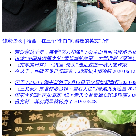
独家访谈｜哈金：在三个“李白”间游走的英文写作
带你穿越千年，感受“契丹印象”：公主面具驸马璎珞亮
讲述“中国核潜艇之父”黄旭华的故事，大型话剧《深海》
《文学的日常》：跟随“镜头”走近这些一线大咖作家……
在这里，他听不见世间喧嚣，却深知人情冷暖
2020-06-12
定了！2020上海书展将于8月12日至18日如期举行
2020-06
《三叉戟》原著作者吕铮：曾有人说写老炮儿没流量
202
国家大剧院“声如夏花”线上音乐会首邀观众现场观演
202
曹文轩：其实我早就转身了
2020-06-08