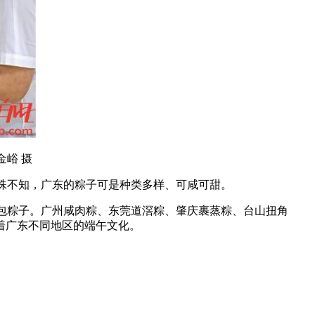
金峪 摄
。殊不知，广东的粽子可是种类多样、可咸可甜。
教包粽子。广州咸肉粽、东莞道滘粽、肇庆裹蒸粽、台山扭角
着广东不同地区的端午文化。