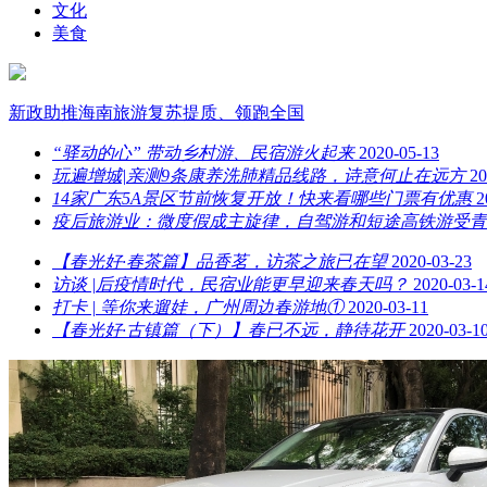
文化
美食
新政助推海南旅游复苏提质、领跑全国
“驿动的心” 带动乡村游、民宿游火起来
2020-05-13
玩遍增城|亲测9条康养洗肺精品线路，诗意何止在远方
20
14家广东5A景区节前恢复开放！快来看哪些门票有优惠
2
疫后旅游业：微度假成主旋律，自驾游和短途高铁游受青
【春光好·春茶篇】品香茗，访茶之旅已在望
2020-03-23
访谈 |后疫情时代，民宿业能更早迎来春天吗？
2020-03-1
打卡 | 等你来遛娃，广州周边春游地①
2020-03-11
【春光好·古镇篇（下）】春已不远，静待花开
2020-03-1