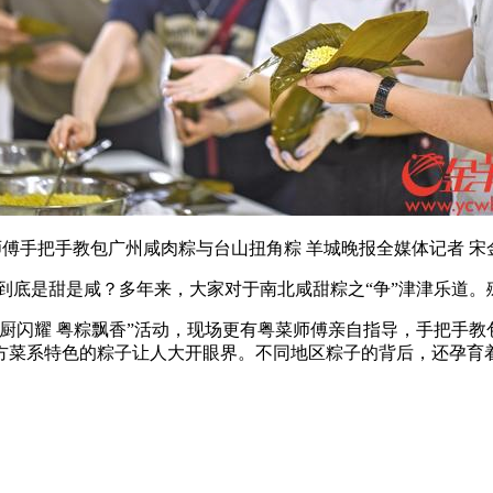
傅手把手教包广州咸肉粽与台山扭角粽 羊城晚报全媒体记者 宋
到底是甜是咸？多年来，大家对于南北咸甜粽之“争”津津乐道
厨闪耀 粤粽飘香”活动，现场更有粤菜师傅亲自指导，手把手
方菜系特色的粽子让人大开眼界。不同地区粽子的背后，还孕育