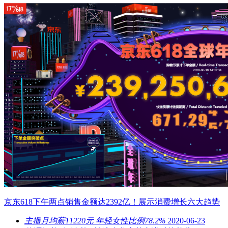
京东618下午两点销售金额达2392亿！展示消费增长六大趋势
主播月均薪11220元 年轻女性比例78.2%
2020-06-23