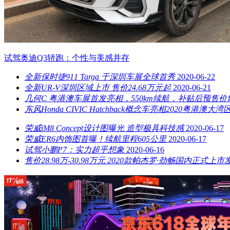
试驾奥迪Q3轿跑：个性与美感并存
全新保时捷911 Targa 于深圳车展全球首秀
2020-06-22
全新UR-V深圳区域上市 售价24.68万元起
2020-06-21
几何C 粤港澳车展首发亮相，550km续航，补贴后预售价13
东风Honda CIVIC Hatchback概念车亮相2020粤港澳大
荣威iM8 Concept设计图曝光 造型极具科技感
2020-06-17
荣威ER6内饰图首曝！续航里程605公里
2020-06-17
试驾小鹏P7：实力超乎想象
2020-06-16
售价28.98万-30.98万元 2020款帕杰罗·劲畅国内正式上市