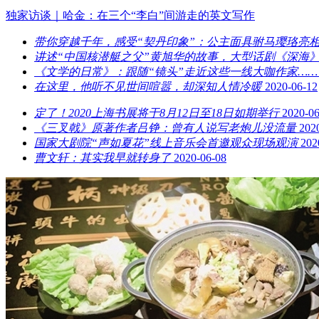
独家访谈｜哈金：在三个“李白”间游走的英文写作
带你穿越千年，感受“契丹印象”：公主面具驸马璎珞亮
讲述“中国核潜艇之父”黄旭华的故事，大型话剧《深海》
《文学的日常》：跟随“镜头”走近这些一线大咖作家……
在这里，他听不见世间喧嚣，却深知人情冷暖
2020-06-12
定了！2020上海书展将于8月12日至18日如期举行
2020-06
《三叉戟》原著作者吕铮：曾有人说写老炮儿没流量
202
国家大剧院“声如夏花”线上音乐会首邀观众现场观演
202
曹文轩：其实我早就转身了
2020-06-08