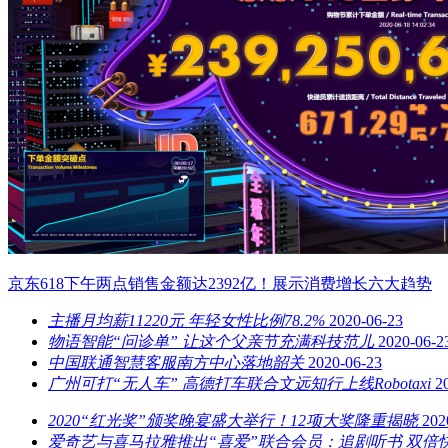
京东618下午两点销售金额达2392亿！展示消费增长六大趋势
主播月均薪11220元 年轻女性比例78.2%
2020-06-23
物语智能“问诊单” 让这个父亲节充满科技范儿
2020-06-2
中国联通智慧客服南方中心落地韶关
2020-06-23
广州可打“无人车” 高德打车联合文远知行上线Robotaxi
2
2020“红光奖”颁奖晚宴盛大举行！12项大奖隆重揭晓
202
爱奇艺与喜马拉雅推出“喜爱”联合会员：追剧听书 双倍