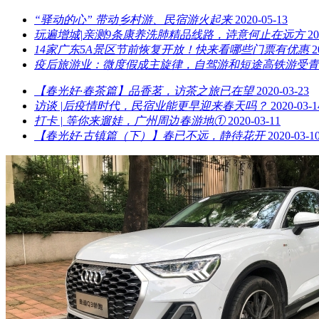
“驿动的心” 带动乡村游、民宿游火起来
2020-05-13
玩遍增城|亲测9条康养洗肺精品线路，诗意何止在远方
20
14家广东5A景区节前恢复开放！快来看哪些门票有优惠
2
疫后旅游业：微度假成主旋律，自驾游和短途高铁游受青
【春光好·春茶篇】品香茗，访茶之旅已在望
2020-03-23
访谈 |后疫情时代，民宿业能更早迎来春天吗？
2020-03-1
打卡 | 等你来遛娃，广州周边春游地①
2020-03-11
【春光好·古镇篇（下）】春已不远，静待花开
2020-03-1