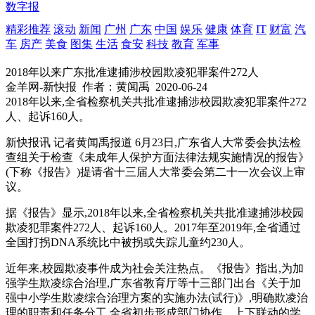
数字报
精彩推荐
滚动
新闻
广州
广东
中国
娱乐
健康
体育
IT
财富
汽
车
房产
美食
图集
生活
食安
科技
教育
军事
2018年以来广东批准逮捕涉校园欺凌犯罪案件272人
金羊网-新快报
作者：黄闻禹
2020-06-24
2018年以来,全省检察机关共批准逮捕涉校园欺凌犯罪案件272
人、起诉160人。
新快报讯 记者黄闻禹报道 6月23日,广东省人大常委会执法检
查组关于检查《未成年人保护方面法律法规实施情况的报告》
(下称《报告》)提请省十三届人大常委会第二十一次会议上审
议。
据《报告》显示,2018年以来,全省检察机关共批准逮捕涉校园
欺凌犯罪案件272人、起诉160人。2017年至2019年,全省通过
全国打拐DNA系统比中被拐或失踪儿童约230人。
近年来,校园欺凌事件成为社会关注热点。《报告》指出,为加
强学生欺凌综合治理,广东省教育厅等十三部门出台《关于加
强中小学生欺凌综合治理方案的实施办法(试行)》,明确欺凌治
理的职责和任务分工,全省初步形成部门协作、上下联动的学