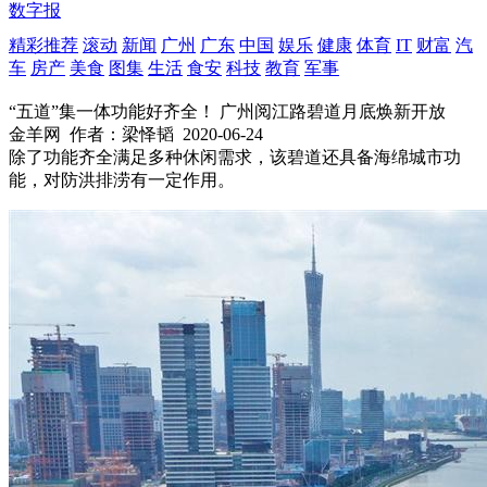
数字报
精彩推荐
滚动
新闻
广州
广东
中国
娱乐
健康
体育
IT
财富
汽
车
房产
美食
图集
生活
食安
科技
教育
军事
“五道”集一体功能好齐全！ 广州阅江路碧道月底焕新开放
金羊网
作者：梁怿韬
2020-06-24
除了功能齐全满足多种休闲需求，该碧道还具备海绵城市功
能，对防洪排涝有一定作用。