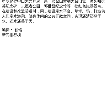
串联起孙中山大元帅府、第一次全国劳动大会旧址、洲头咀抗
英纪念碑、志愿者公园、邓世昌纪念馆等一批红色旅游景点。
在建设和改造碧道时，同步建设亲水平台、草坪广场，打造供
人们亲水游憩、健身休闲的公共开敞空间，实现还清还绿于
水、还水还美于民。
编辑： 智韬
新闻排行榜