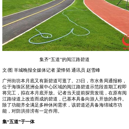
集齐“五道”的阅江路碧道
文/图 羊城晚报全媒体记者 梁怿韬 通讯员 赵雪峰
广州街坊本月底又有新碧道可逛了。23日，市水务局通报称，
位于海珠区琶洲会展中心区域的阅江路碧道示范段首期工程即
将完工，拟在本月底开放。记者当天提前探营发现，在原有阅
江路绿道上改造而成的碧道，已基本具备向游人开放的条件。
除了功能齐全满足多种休闲需求，该碧道还具备海绵城市功
能，对防洪排涝有一定作用。
集“五道”于一体