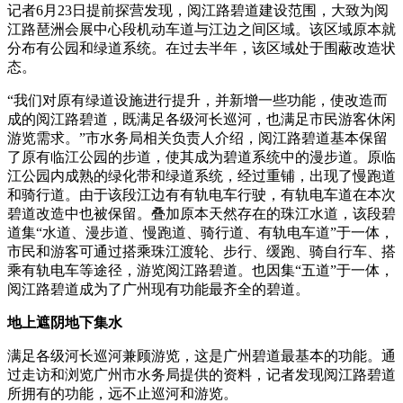
记者6月23日提前探营发现，阅江路碧道建设范围，大致为阅
江路琶洲会展中心段机动车道与江边之间区域。该区域原本就
分布有公园和绿道系统。在过去半年，该区域处于围蔽改造状
态。
“我们对原有绿道设施进行提升，并新增一些功能，使改造而
成的阅江路碧道，既满足各级河长巡河，也满足市民游客休闲
游览需求。”市水务局相关负责人介绍，阅江路碧道基本保留
了原有临江公园的步道，使其成为碧道系统中的漫步道。原临
江公园内成熟的绿化带和绿道系统，经过重铺，出现了慢跑道
和骑行道。由于该段江边有有轨电车行驶，有轨电车道在本次
碧道改造中也被保留。叠加原本天然存在的珠江水道，该段碧
道集“水道、漫步道、慢跑道、骑行道、有轨电车道”于一体，
市民和游客可通过搭乘珠江渡轮、步行、缓跑、骑自行车、搭
乘有轨电车等途径，游览阅江路碧道。也因集“五道”于一体，
阅江路碧道成为了广州现有功能最齐全的碧道。
地上遮阴地下集水
满足各级河长巡河兼顾游览，这是广州碧道最基本的功能。通
过走访和浏览广州市水务局提供的资料，记者发现阅江路碧道
所拥有的功能，远不止巡河和游览。