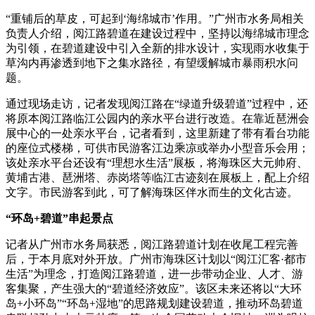
“重铺后的草皮，可起到‘海绵城市’作用。”广州市水务局相关
负责人介绍，阅江路碧道在建设过程中，坚持以海绵城市理念
为引领，在碧道建设中引入全新的排水设计，实现雨水收集于
草沟内再渗透到地下之集水路径，有望缓解城市暴雨积水问
题。
通过现场走访，记者发现阅江路在“绿道升级碧道”过程中，还
将原本阅江路临江公园内的亲水平台进行改造。在靠近琶洲会
展中心的一处亲水平台，记者看到，这里新建了带有看台功能
的座位式楼梯，可供市民游客江边乘凉或举办小型音乐会用；
该处亲水平台还设有“理想水生活”展板，将海珠区大元帅府、
黄埔古港、琶洲塔、赤岗塔等临江古迹刻在展板上，配上介绍
文字。市民游客到此，可了解海珠区伴水而生的文化古迹。
“环岛+碧道”串起景点
记者从广州市水务局获悉，阅江路碧道计划在收尾工程完善
后，于本月底对外开放。广州市海珠区计划以“阅江汇客·都市
生活”为理念，打造阅江路碧道，进一步带动企业、人才、游
客集聚，产生强大的“碧道经济效应”。该区未来还将以“大环
岛+小环岛”“环岛+湿地”的思路规划建设碧道，推动环岛碧道