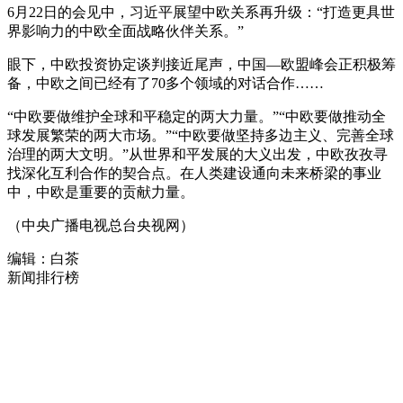
6月22日的会见中，习近平展望中欧关系再升级：“打造更具世
界影响力的中欧全面战略伙伴关系。”
眼下，中欧投资协定谈判接近尾声，中国—欧盟峰会正积极筹
备，中欧之间已经有了70多个领域的对话合作……
“中欧要做维护全球和平稳定的两大力量。”“中欧要做推动全
球发展繁荣的两大市场。”“中欧要做坚持多边主义、完善全球
治理的两大文明。”从世界和平发展的大义出发，中欧孜孜寻
找深化互利合作的契合点。在人类建设通向未来桥梁的事业
中，中欧是重要的贡献力量。
（中央广播电视总台央视网）
编辑：白茶
新闻排行榜