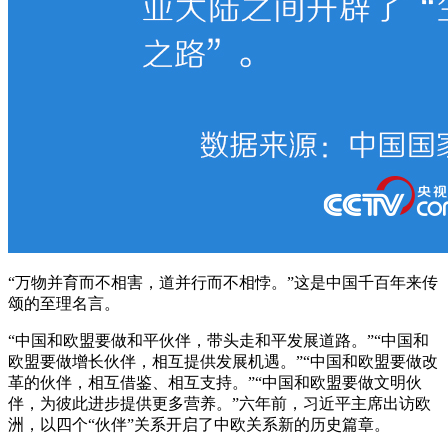
“万物并育而不相害，道并行而不相悖。”这是中国千百年来传
颂的至理名言。
“中国和欧盟要做和平伙伴，带头走和平发展道路。”“中国和
欧盟要做增长伙伴，相互提供发展机遇。”“中国和欧盟要做改
革的伙伴，相互借鉴、相互支持。”“中国和欧盟要做文明伙
伴，为彼此进步提供更多营养。”六年前，习近平主席出访欧
洲，以四个“伙伴”关系开启了中欧关系新的历史篇章。