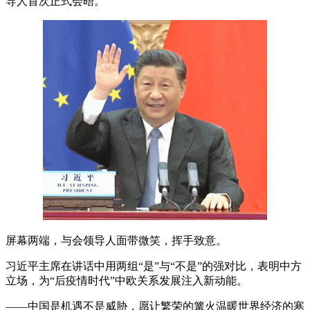
导人首次正式会晤。
屏幕两端，与会领导人面带微笑，挥手致意。
习近平主席在讲话中用两组“是”与“不是”的强对比，表明中方
立场，为“后疫情时代”中欧关系发展注入新动能。
——中国是机遇不是威胁，愿让繁荣的篝火温暖世界经济的寒