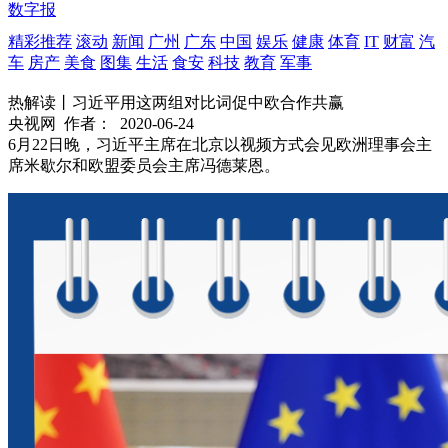
数字报
精彩推荐
滚动
新闻
广州
广东
中国
娱乐
健康
体育
IT
财富
汽
车
房产
美食
图集
生活
食安
科技
教育
军事
热解读丨习近平用这两组对比词促中欧合作共赢
央视网
作者：
2020-06-24
6月22日晚，习近平主席在北京以视频方式会见欧洲理事会主
席米歇尔和欧盟委员会主席冯德莱恩。