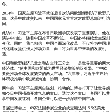
冬。
2014年，国家主席习近平就任后首次访问欧洲便到访了欧盟总
部。这是中欧建交以来，中国国家元首首次对欧盟总部进行访
问。
此访中，习近平主席在布鲁日欧洲学院发表了重要演讲。他在
演讲中指出，随着中国改革不断推进，中国必将继续发生深刻
变化。同时，我也相信，中国全面深化改革，不仅将为中国现
代化建设提供强大推动力量，而且将为世界带来新的发展机
遇。
中国和欧盟经济总量之和占全球三分之一，是世界重要的两大
经济体。“使中国和欧盟成为世界经济增长的双引擎。”“中欧
要做推动全球发展繁荣的两大市场。”六年来，习近平主席始
终积极推动中欧加强沟通、协调、合作。
两年前，习近平主席亲自谋划、推动的进博会打开了让世界感
知今日中国强劲开放气息的窗口。透过这个窗口，各国可以共
享中国发展红利、各国企业可以进一步深耕中国市场。
首届进博会上，69家法国参展企业的成交额达到15.5亿美元，