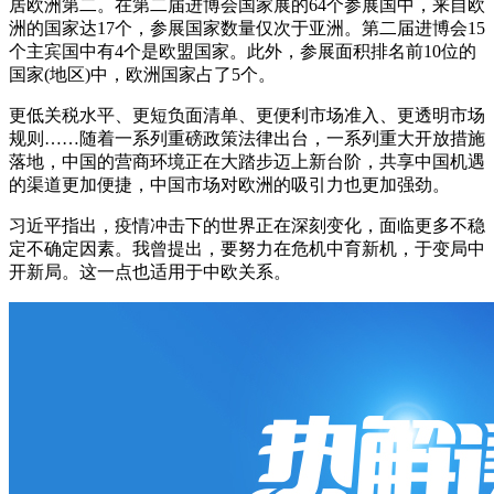
居欧洲第二。在第二届进博会国家展的64个参展国中，来自欧
洲的国家达17个，参展国家数量仅次于亚洲。第二届进博会15
个主宾国中有4个是欧盟国家。此外，参展面积排名前10位的
国家(地区)中，欧洲国家占了5个。
更低关税水平、更短负面清单、更便利市场准入、更透明市场
规则……随着一系列重磅政策法律出台，一系列重大开放措施
落地，中国的营商环境正在大踏步迈上新台阶，共享中国机遇
的渠道更加便捷，中国市场对欧洲的吸引力也更加强劲。
习近平指出，疫情冲击下的世界正在深刻变化，面临更多不稳
定不确定因素。我曾提出，要努力在危机中育新机，于变局中
开新局。这一点也适用于中欧关系。