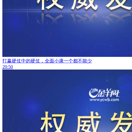
打赢硬仗中的硬仗，全面小康一个都不能少
20:50