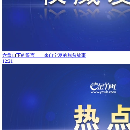
六盘山下的誓言——来自宁夏的脱贫故事
12:21