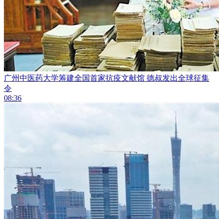
广州中医药大学筹建全国首家抗疫文献馆 德叔发出全球征集
令
08:36