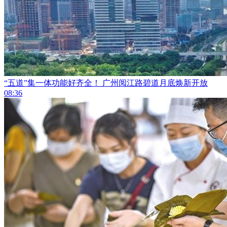
“五道”集一体功能好齐全！ 广州阅江路碧道月底焕新开放
08:36