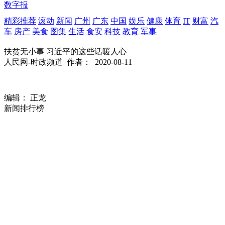
数字报
精彩推荐
滚动
新闻
广州
广东
中国
娱乐
健康
体育
IT
财富
汽
车
房产
美食
图集
生活
食安
科技
教育
军事
扶贫无小事 习近平的这些话暖人心
人民网-时政频道
作者：
2020-08-11
编辑： 正龙
新闻排行榜