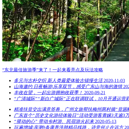
“东北最佳旅游季”来了！一起来看亮点及玩法攻略
多元与古朴交织 新人类最爱体验古镇慢生活
2020-11-03
山海邀约 日夜畅游|乐享双节，感受广东山与海的激情
20
丰收在望，一起出游拥抱收获季！
2020-09-21
“广清城际”“新白广城际”正在联调联试，10月开通运
精准扶贫交出满意答卷，广州文旅帮扶梅州两村摘“贫困
广东首个“历史文化游径体验日”活动受游客青睐3天逾3
“驿动的心” 带动乡村游、民宿游火起来
2020-05-13
玩遍增城|亲测9条康养洗肺精品线路，诗意何止在远方
20