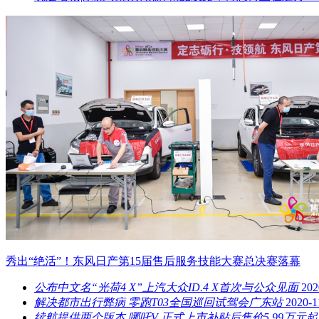
秀出“绝活”！东风日产第15届售后服务技能大赛总决赛落幕
公布中文名“光荷4 X”上汽大众ID.4 X首次与公众见面
202
解决都市出行弊病 零跑T03全国巡回试驾会广东站
2020-1
续航提供两个版本 哪吒V 正式上市补贴后售价5.99万元起