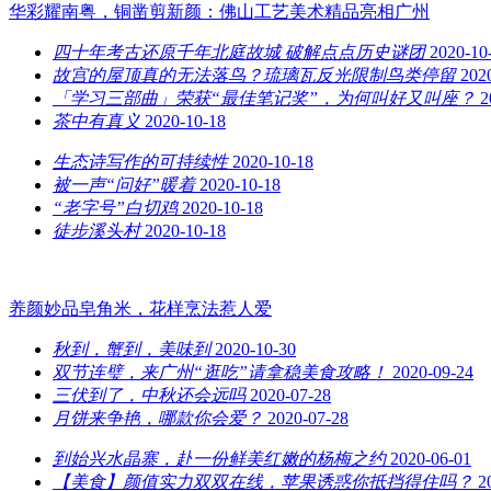
华彩耀南粤，铜凿剪新颜：佛山工艺美术精品亮相广州
四十年考古还原千年北庭故城 破解点点历史谜团
2020-10
故宫的屋顶真的无法落鸟？琉璃瓦反光限制鸟类停留
202
「学习三部曲」荣获“最佳笔记奖”，为何叫好又叫座？
2
茶中有真义
2020-10-18
生态诗写作的可持续性
2020-10-18
被一声“问好”暖着
2020-10-18
“老字号”白切鸡
2020-10-18
徒步溪头村
2020-10-18
养颜妙品皂角米，花样烹法惹人爱
秋到，蟹到，美味到
2020-10-30
双节连璧，来广州“逛吃”请拿稳美食攻略！
2020-09-24
三伏到了，中秋还会远吗
2020-07-28
月饼来争艳，哪款你会爱？
2020-07-28
到始兴水晶寨，赴一份鲜美红嫩的杨梅之约
2020-06-01
【美食】颜值实力双双在线，苹果诱惑你抵挡得住吗？
2