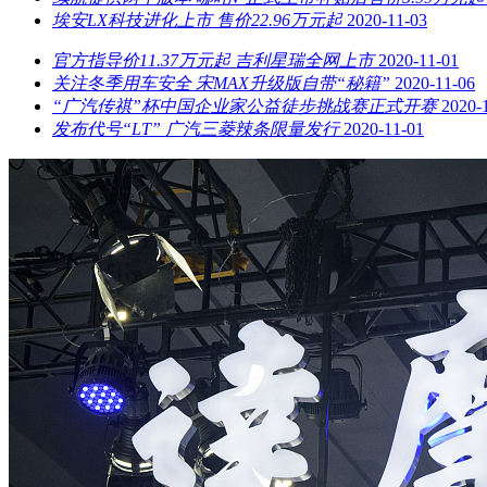
埃安LX科技进化上市 售价22.96万元起
2020-11-03
官方指导价11.37万元起 吉利星瑞全网上市
2020-11-01
关注冬季用车安全 宋MAX升级版自带“秘籍”
2020-11-06
“广汽传祺”杯中国企业家公益徒步挑战赛正式开赛
2020-
发布代号“LT” 广汽三菱辣条限量发行
2020-11-01