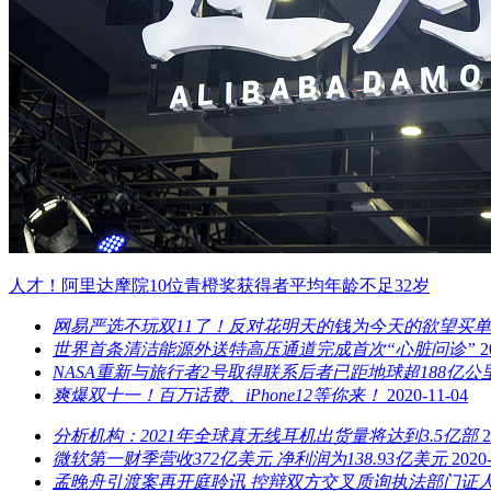
人才！阿里达摩院10位青橙奖获得者平均年龄不足32岁
网易严选不玩双11了！反对花明天的钱为今天的欲望买单
世界首条清洁能源外送特高压通道完成首次“心脏问诊”
2
NASA重新与旅行者2号取得联系后者已距地球超188亿公
爽爆双十一！百万话费、iPhone12等你来！
2020-11-04
分析机构：2021年全球真无线耳机出货量将达到3.5亿部
2
微软第一财季营收372亿美元 净利润为138.93亿美元
2020
孟晚舟引渡案再开庭聆讯 控辩双方交叉质询执法部门证