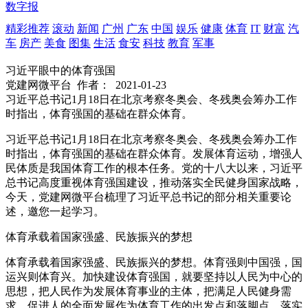
数字报
精彩推荐
滚动
新闻
广州
广东
中国
娱乐
健康
体育
IT
财富
汽
车
房产
美食
图集
生活
食安
科技
教育
军事
习近平眼中的体育强国
党建网微平台
作者：
2021-01-23
习近平总书记1月18日在北京考察冬奥会、冬残奥会筹办工作
时指出，体育强国的基础在群众体育。
习近平总书记1月18日在北京考察冬奥会、冬残奥会筹办工作
时指出，体育强国的基础在群众体育。发展体育运动，增强人
民体质是我国体育工作的根本任务。党的十八大以来，习近平
总书记高度重视体育强国建设，推动落实全民健身国家战略，
今天，党建网微平台梳理了习近平总书记的部分相关重要论
述，邀您一起学习。
体育承载着国家强盛、民族振兴的梦想
体育承载着国家强盛、民族振兴的梦想。体育强则中国强，国
运兴则体育兴。加快建设体育强国，就要坚持以人民为中心的
思想，把人民作为发展体育事业的主体，把满足人民健身需
求、促进人的全面发展作为体育工作的出发点和落脚点，落实