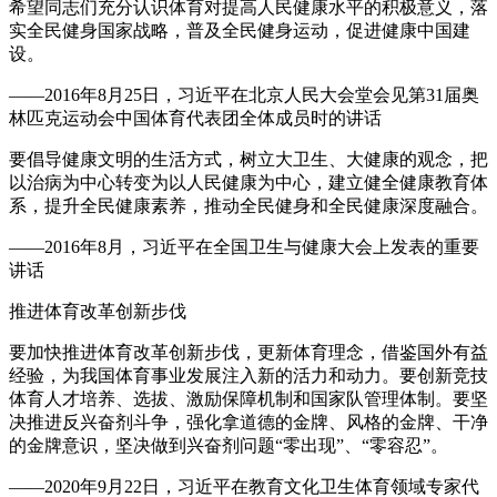
希望同志们充分认识体育对提高人民健康水平的积极意义，落
实全民健身国家战略，普及全民健身运动，促进健康中国建
设。
——2016年8月25日，习近平在北京人民大会堂会见第31届奥
林匹克运动会中国体育代表团全体成员时的讲话
要倡导健康文明的生活方式，树立大卫生、大健康的观念，把
以治病为中心转变为以人民健康为中心，建立健全健康教育体
系，提升全民健康素养，推动全民健身和全民健康深度融合。
——2016年8月，习近平在全国卫生与健康大会上发表的重要
讲话
推进体育改革创新步伐
要加快推进体育改革创新步伐，更新体育理念，借鉴国外有益
经验，为我国体育事业发展注入新的活力和动力。要创新竞技
体育人才培养、选拔、激励保障机制和国家队管理体制。要坚
决推进反兴奋剂斗争，强化拿道德的金牌、风格的金牌、干净
的金牌意识，坚决做到兴奋剂问题“零出现”、“零容忍”。
——2020年9月22日，习近平在教育文化卫生体育领域专家代