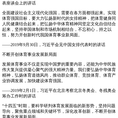
表座谈会上的讲话
全面建设社会主义现代化强国，需要在各方面都强起来。实现
体育强国目标，要大力弘扬新时代的女排精神，把体育健身同
人民健康结合起来，把弘扬中华体育精神同坚定文化自信结合
起来，坚持举国体制和市场机制相结合，不忘初心，持之以
恒，努力开创新时代我国体育事业新局面。
——2019年9月30日，习近平会见中国女排代表时的讲话
不断开创体育事业发展新局面
发展体育事业不仅是实现中国梦的重要内容，还能为中华民族
伟大复兴提供凝心聚气的强大精神力量。我们要弘扬中华体育
精神，弘扬体育道德风尚，推动群众体育、竞技体育、体育产
业协调发展，加快建设体育强国。
——2019年2月1日，习近平在北京考察北京冬奥会、冬残奥会
筹办工作时的讲话
“十四五”时期，要科学研判体育发展面临的新形势，坚持问题
导向，聚焦重点领域和关键环节，深化改革创新，不断开创体
育事业发展新局面。