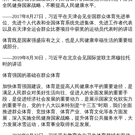
全民健身国家战略，不断提高人民健康水平。
——2017年8月27日，习近平在天津会见全国群众体育先进单
位、先进个人代表和全国体育系统先进集体、先进工作者代表
以及在天津全运会群众比赛项目中获奖的运动员代表时的讲话
体育既是国家强盛应有之义，也是人民健康幸福生活的重要组
成部分。
——2019年8月30日，习近平在北京会见国际篮联主席穆拉托
时的讲话
体育强国的基础在群众体育
加快体育强国建设。体育是提高人民健康水平的重要途径，是
满足人民群众对美好生活向往、促进人的全面发展的重要手
段，是促进经济社会发展的重要动力，是展示国家文化软实力
的重要平台。党的十八大以来特别是“十三五”时期，我们全面
推进群众体育、竞技体育、体育产业、体育文化等各方面发
展，深入实施全民健身国家战略，提升体育公共服务水平，大
力发展冰雪运动，体育事业取得长足发展。