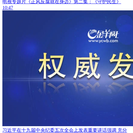
电视专题片《正风反腐就在身边》第二集：《守护民生》
10:47
习近平在十九届中央纪委五次全会上发表重要讲话强调 充分