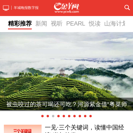
羊城晚报数字报
精彩推荐
新闻
视听
PEARL
悦读
山海计划
被虫咬过的茶可喝还可吃？河源紫金借“粤菜师
赛场不止论厨艺！一场厨艺赛事如何走进千家万
户？读懂粤菜师傅大赛的三大创新亮点
傅”工程发展蝉茶餐饮产业
一见·三个关键词，读懂中国经