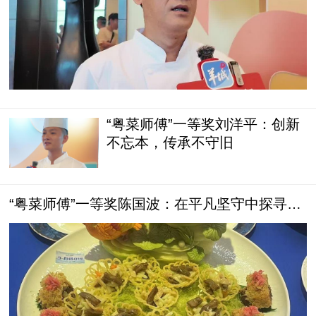
“粤菜师傅”一等奖刘洋平：创新
不忘本，传承不守旧
“粤菜师傅”一等奖陈国波：在平凡坚守中探寻粤
菜真谛