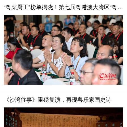
“粤菜厨王”榜单揭晓！第七届粤港澳大湾区“粤菜
师傅”职业技能大赛颁奖
《沙湾往事》重磅复演，再现粤乐家国史诗