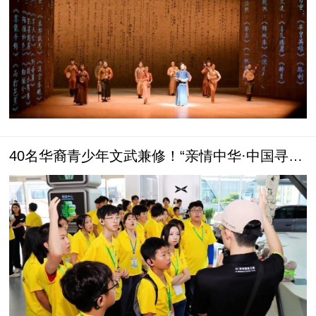
40名华裔青少年文武兼修！“亲情中华·中国寻根
之旅”夏令营（广州营）结营