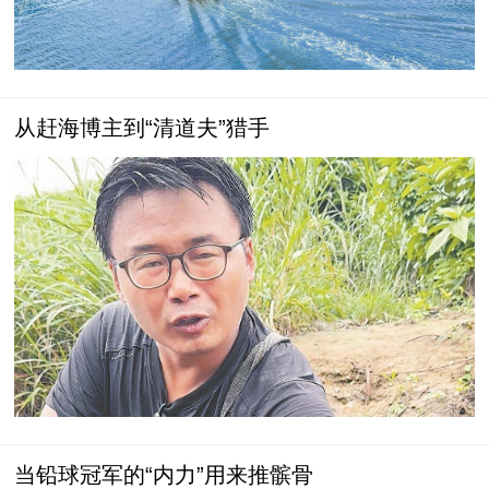
从赶海博主到“清道夫”猎手
当铅球冠军的“内力”用来推髌骨