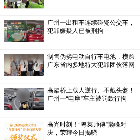
广州一出租车连续碰瓷公交车，
犯罪嫌疑人已被刑拘
制售伪劣电动自行车电池，横跨
广东省内多地特大犯罪团伙落网
​高架桥上载人逆行、不戴头盔！
广州一“电摩”车主被罚款行拘
高光时刻！“粤菜师傅”巅峰对
决，荣耀今日揭晓