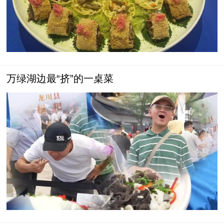
万绿湖边最“挤”的一桌菜