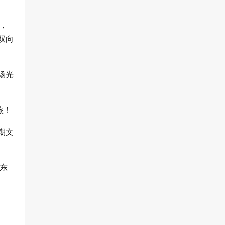
，
双向
场光
旅！
期文
东