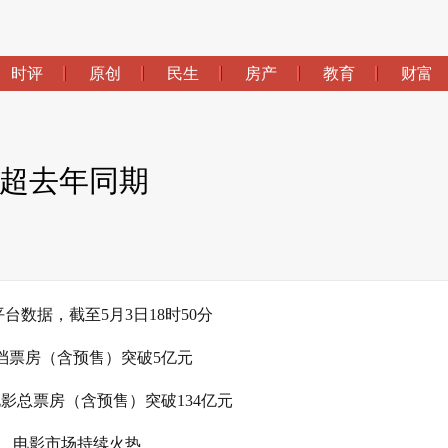
时评
原创
民生
房产
教育
财富
次超去年同期
台数据，截至5月3日18时50分
档票房（含预售）突破5亿元
度电影总票房（含预售）突破134亿元
电影市场持续火热