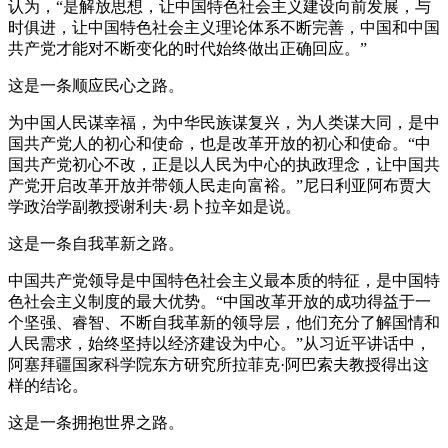
认为，“是解放思想，让中国特色社会主义建设向前发展，与
时俱进，让中国特色社会主义理论体系不断完善，中国和中国
共产党才能对不断变化的时代始终做出正确回应。”
这是一条顺应民心之路。
为中国人民谋幸福，为中华民族谋复兴，为人类谋大同，是中
国共产党人的初心和使命，也是改革开放的初心和使命。“中
国共产党初心不改，正是以人民为中心的执政理念，让中国共
产党开启改革开放并带领人民走向富裕。”尼日利亚阿布贾大
学政治学副教授谢利夫·易卜拉辛如是说。
这是一条自我革新之路。
中国共产党领导是中国特色社会主义最本质的特征，是中国特
色社会主义制度的最大优势。“中国改革开放的成功得益于一
个坚强、睿智、不断自我革新的领导层，他们充分了解国情和
人民需求，始终坚持以经济建设为中心。”从习近平讲话中，
阿塞拜疆国家科学院东方研究所拉菲克·阿巴索夫教授得出这
样的结论。
这是一条拥抱世界之路。