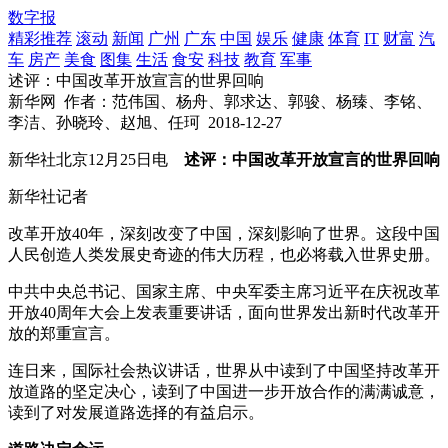
数字报
精彩推荐
滚动
新闻
广州
广东
中国
娱乐
健康
体育
IT
财富
汽
车
房产
美食
图集
生活
食安
科技
教育
军事
述评：中国改革开放宣言的世界回响
新华网
作者：范伟国、杨舟、郭求达、郭骏、杨臻、李铭、
李洁、孙晓玲、赵旭、任珂
2018-12-27
新华社北京12月25日电
述评：中国改革开放宣言的世界回响
新华社记者
改革开放40年，深刻改变了中国，深刻影响了世界。这段中国
人民创造人类发展史奇迹的伟大历程，也必将载入世界史册。
中共中央总书记、国家主席、中央军委主席习近平在庆祝改革
开放40周年大会上发表重要讲话，面向世界发出新时代改革开
放的郑重宣言。
连日来，国际社会热议讲话，世界从中读到了中国坚持改革开
放道路的坚定决心，读到了中国进一步开放合作的满满诚意，
读到了对发展道路选择的有益启示。