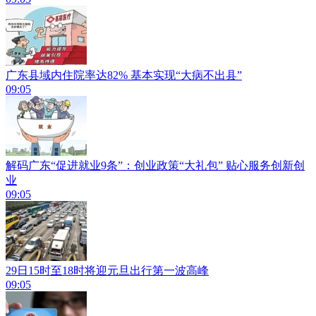
广东县域内住院率达82% 基本实现“大病不出县”
09:05
解码广东“促进就业9条”：创业政策“大礼包” 贴心服务创新创
业
09:05
29日15时至18时将迎元旦出行第一波高峰
09:05