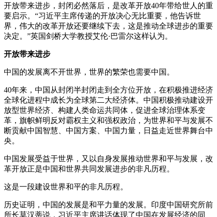
开放带来进步，封闭必然落后，是改革开放40年带给世人的重
要启示。“习近平主席传递的开放决心无比重要，他告诉世
界，伟大的改革开放还要继续下去，这是推动全球进步的重要
决定。”英国剑桥大学教授艾伦·巴雷尔这样认为。
开放带来进步
中国的发展离不开世界，世界的繁荣也需要中国。
40年来，中国从封闭半封闭走到全方位开放，在积极推进经济
全球化进程中成长为全球第二大经济体。中国积极推动建设开
放型世界经济、构建人类命运共同体，促进全球治理体系变
革，旗帜鲜明反对霸权主义和强权政治，为世界和平与发展不
断贡献中国智慧、中国方案、中国力量，日益走近世界舞台中
央。
中国发展受益于世界，又以自身发展推动世界和平与发展，改
革开放正是中国和世界共同发展进步的非凡历程。
这是一段建设世界和平的非凡历程。
历史证明，中国的发展是和平力量的发展。印度中国研究所前
所长莫汉蒂说，习近平主席讲话体现了中国在发展经济的同