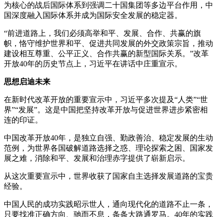
为核心的战后国际体系到强调二十国集团等多边平台作用，中
国深度融入国际体系并成为国际安全发展的稳定器。
“前进道路上，我们必须高举和平、发展、合作、共赢的旗
帜，恪守维护世界和平、促进共同发展的外交政策宗旨，推动
建设相互尊重、公平正义、合作共赢的新型国际关系。”改革
开放40年的历史节点上，习近平在讲话中庄重宣示。
思想启迪未来
在新时代改革开放的重要宣示中，习近平多次提及“人类”“世
界”“发展”。这是中国把坚持改革开放与促进世界进步紧密相
连的印证。
中国改革开放40年，是独立自强、勤政善治、稳定发展的生动
范例，为世界各国破解道路选择之惑、理论探索之困、国家发
展之难，消除和平、发展和治理赤字提供了崭新启示。
从这次重要宣示中，世界收获了国家自主选择发展道路的宝贵
经验。
中国人民的成功实践昭示世人，通向现代化的道路不止一条，
只要找准正确方向、驰而不息，条条大路通罗马。40年的实践