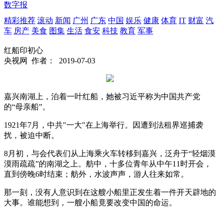
数字报
精彩推荐
滚动
新闻
广州
广东
中国
娱乐
健康
体育
IT
财富
汽
车
房产
美食
图集
生活
食安
科技
教育
军事
红船印初心
央视网
作者：
2019-07-03
嘉兴南湖上，泊着一叶红船，她被习近平称为中国共产党
的“母亲船”。
1921年7月，中共"一大"在上海举行。因遭到法租界巡捕袭
扰，被迫中断。
8月初，与会代表们从上海乘火车转移到嘉兴，泛舟于“轻烟漠
漠雨疏疏”的南湖之上。舫中，十多位青年从中午11时开会，
直到傍晚6时结束；舫外，水波声声，游人往来如常。
那一刻，没有人意识到在这艘小船里正发生着一件开天辟地的
大事。谁能想到，一艘小船竟要改变中国的命运。