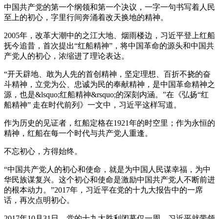
中国共产党的第一个纲领和第一个决议，一字一句书写着人民
至上的初心，字里行间奔涌着改天换地的精神。
2005年，改革大潮中的之江大地、烟雨楼边，习近平登上红船
抚今追昔，首次提出“红船精神”，将中国革命的源头和中国共
产党人的初心，浓缩进了理论表达。
“开天辟地、敢为人先的首创精神，坚定理想、百折不挠的奋
斗精神，立党为公、忠诚为民的奉献精神，是中国革命精神之
源，也是&lsquo;红船精神&rsquo;的深刻内涵。”在《弘扬“红
船精神” 走在时代前列》一文中，习近平这样写道。
作为历史的见证者，红船定格在1921年的时空里；作为永恒的
精神，红船在每一个时代与共产党人重逢。
不忘初心，方得始终。
“中国共产党人的初心和使命，就是为中国人民谋幸福，为中
华民族谋复兴。这个初心和使命是激励中国共产党人不断前进
的根本动力。”2017年，习近平在党的十九大报告中的一席
话，再次点明初心。
2017年10月31日，党的十九大胜利闭幕仅一周，习近平就带领