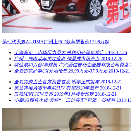
第七代天籁ALTIMA广州上市 7款车型售价17.98万起
上海车市：市场压力虽大 价格仍会保持稳定
2018-12-26
广州：纯电动车关注度高 销量成市场亮点
2018-12-26
将达成40万台/年规模 广汽爱信自动变速器有限公司奠基
全新雷克萨斯UX开启预售 26.99万元-37.3万元
2018-12-21
全新路虎卫士官方预告首发 明年正式发布
2018-12-21
奥迪将推紧凑型电动SUV 有望2020年量产
2018-12-21
改款MINI JCW发布 2019年1月接受预定
2018-12-21
小鹏G3预售火爆 天猫“一口价买车”再添一员猛将
2018-1