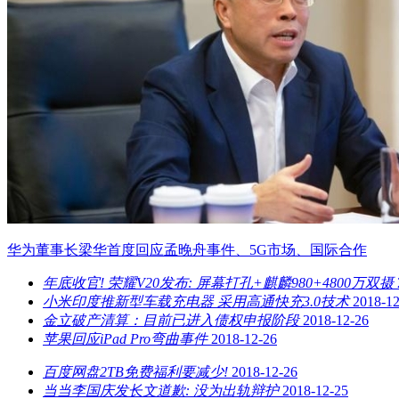
华为董事长梁华首度回应孟晚舟事件、5G市场、国际合作
年底收官! 荣耀V20发布: 屏幕打孔+麒麟980+4800万双摄
小米印度推新型车载充电器 采用高通快充3.0技术
2018-12
金立破产清算：目前已进入债权申报阶段
2018-12-26
苹果回应iPad Pro弯曲事件
2018-12-26
百度网盘2TB免费福利要减少!
2018-12-26
当当李国庆发长文道歉: 没为出轨辩护
2018-12-25