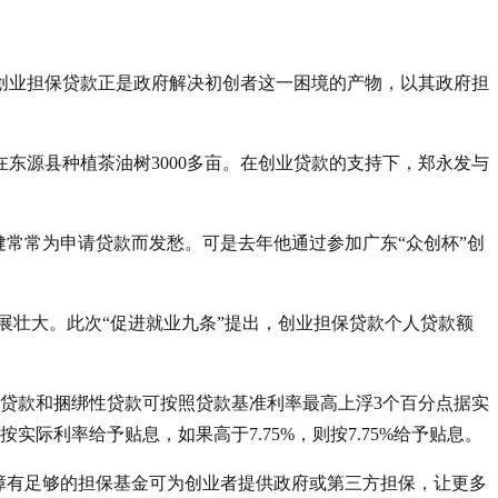
创业担保贷款正是政府解决初创者这一困境的产物，以其政府担
东源县种植茶油树3000多亩。在创业贷款的支持下，郑永发与
健常常为申请贷款而发愁。可是去年他通过参加广东“众创杯”创
发展壮大。此次“促进就业九条”提出，创业担保贷款个人贷款额
人贷款和捆绑性贷款可按照贷款基准利率最高上浮3个百分点据实
按实际利率给予贴息，如果高于7.75%，则按7.75%给予贴息。
障有足够的担保基金可为创业者提供政府或第三方担保，让更多